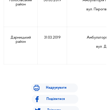
Голосіївський
30.03.2019
Амбулаторія №
район
вул. Пирогівс
Дарницький
31.03.2019
Амбулаторія
район
вул. Дяч
Надрукувати
Поділитися