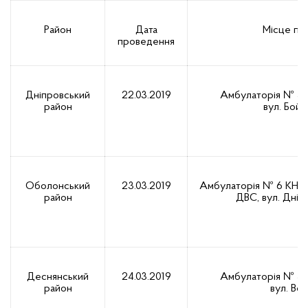
Р
айон
Дата
Місце пр
проведення
Дніпровський
22.03.2019
Амбулаторія № 3
район
вул. Бойч
Оболонський
23.03.2019
Амбулаторія № 6 КН
район
ДВС, вул. Дніп
Деснянський
24.03.2019
Амбулаторія № 5
район
вул. Вол