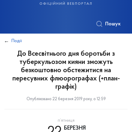
офіційний вебпортал
Пошук
Події
До Всесвітнього дня боротьби з
туберкульозом кияни зможуть
безкоштовно обстежитися на
пересувних флюорографах (+план-
графік)
Опубліковано 22 березня 2019 року, о 12:59
п’ятниця
БЕРЕЗНЯ