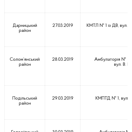
Дарницький
27.03.2019
КМТЛ № 1 із ДВ, вул. 
район
Солом’янський
28.03.2019
Амбулаторія № 5
район
вул. В. Г
Подільський
29.03.2019
КМПТД № 1, вул. 
район