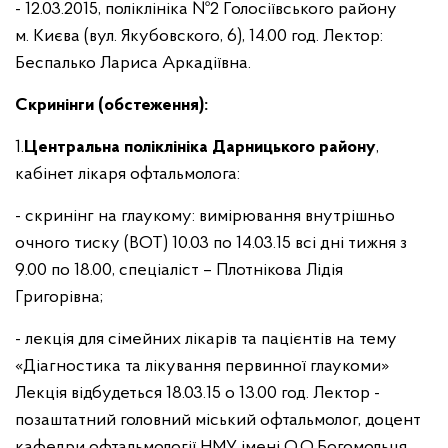
- 12.03.2015, поліклініка №2 Голосіївського району
м. Києва (вул. Якубовского, 6), 14.00 год. Лектор:
Беспалько Лариса Аркадіївна.
Скринінги (обстеження):
1.
Центральна поліклініка Дарницького району
,
кабінет лікаря офтальмолога:
- скринінг на глаукому: вимірювання внутрішньо
очного тиску (ВОТ) 10.03 по 14.03.15 всі дні тижня з
9.00 по 18.00, спеціаліст – Плотнікова Лідія
Григорівна;
- лекція для сімейних лікарів та пацієнтів на тему
«Діагностика та лікування первинної глаукоми»
Лекція відбудеться 18.03.15 о 13.00 год. Лектор -
позаштатний головний міський офтальмолог, доцент
кафедри офтальмології НМУ імені О.О.Богомольця