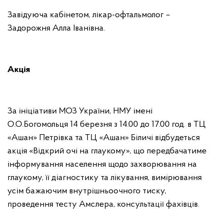
Завідуюча кабінетом, лікар-офтальмолог –
Задорожня Алла Іванівна.
Акція
За ініціативи МОЗ України, НМУ імені
О.О.Богомольця 14 березня з 14.00 до 17.00 год. в ТЦ
«Ашан» Петрівка та ТЦ «Ашан» Біличі відбудеться
акція «Відкрий очі на глаукому», що передбачатиме
інформування населення щодо захворювання на
глаукому, її діагностику та лікування, вимірювання
усім бажаючим внутрішньоочного тиску,
проведення тесту Амслера, консультації фахівців.