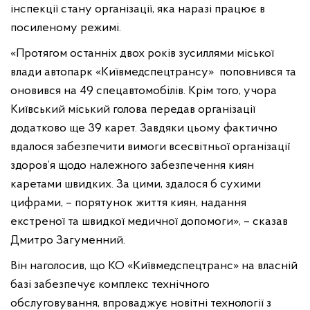
інспекції стану організації, яка наразі працює в
посиленому режимі.
«Протягом останніх двох років зусиллями міської
влади автопарк «Київмедспецтрансу» поповнився та
оновився на 49 спецавтомобілів. Крім того, учора
Київський міський голова передав організації
додатково ще 39 карет. Завдяки цьому фактично
вдалося забезпечити вимоги всесвітньої організації
здоров’я щодо належного забезпечення киян
каретами швидких. За цими, здалося б сухими
цифрами, – порятунок життя киян, надання
екстреної та швидкої медичної допомоги», – сказав
Дмитро Загуменний.
Він наголосив, що КО «Київмедспецтранс» на власній
базі забезпечує комплекс технічного
обслуговування, впроваджує новітні технології з