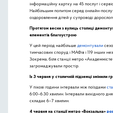
інформаційну картку на 45 послуг і серві
Найбільшим попитом серед онлайн-послуг
оздоровлення дітей у супроводі дорослог
Протягом весни з вулиць столиці демонту
елементів благоустрою
У цей період найбільше
демонтували
сезо
тимчасових споруд і МАФів і 119 інших н
Зокрема, біля станції метро «Академміст
загромаджували простір.
Із 3 червня у столичній підземці змінили г
У пікові години інтервали між поїздами
ста
6:00–6:30 хвилин. Інтервали вихідного дня
складає 6–7 хвилин.
4 червня на станції метро «Вокзальна»
ро