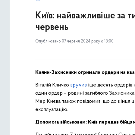
Київ: найважливіше за ти
червень
Опубліковано 07 червня 2024 року о 18:00
Кияни-Захисники отримали ордери на кв
Віталій Кличко
вручив
іще десять ордерів 
один ордер – родині загиблого Захисника
Мер Києва також повідомив, що до кінця ц
експлуатацію.
Допомога військовим: Київ передав бійця
До військових 7-ї окремої бригади Сил с