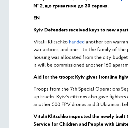
№ 2, що триватиме до 30 серпня.
EN
Kyiv Defenders received keys to new apar
Vitalii Klitschko
handed
another ten warrant
war actions, and one – to the family of th
housing was allocated from the city budget. 
it will be commissioned another 160 apartm
Aid for the troops: Kyiv gives frontline fi
Troops from the 7th Special Operations Se
up trucks. Kyiv's citizens also gave fighter
another 500 FPV drones and 3 Ukrainian Le
Vitalii Klitschko
inspected the newly built 
Service for Children and People with Limited