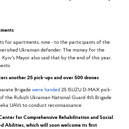
tments
s for apartments, nine - to the participants of the
e perished Ukrainian defender. The money for the
Kyiv's Mayor also said that by the end of this year,
ents.
ghters another 25 pick-ups and over 500 drones
parate Brigade
were handed
25 ISUZU D-MAX pick-
s of the Rubizh Ukrainian National Guard 4th Brigade
leka UAVs to conduct reconnaissance.
Center for Comprehensive Rehabilitation and Social
 Abilities, which will soon welcome its first