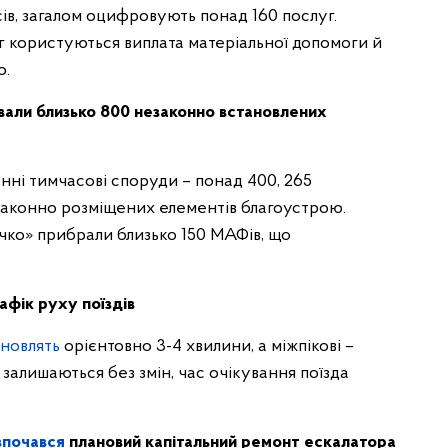
сів, загалом оцифровують понад 160 послуг.
 користуються виплата матеріальної допомоги й
о.
вали близько 800 незаконно встановлених
нні тимчасові споруди – понад 400, 265
езаконно розміщених елементів благоустрою.
ечко» прибрали близько 150 МАФів, що
рафік руху поїздів
новлять
орієнтовно 3-4 хвилини, а міжпікові –
 залишаються без змін, час очікування поїзда
зпочався
плановий капітальний ремонт ескалатора