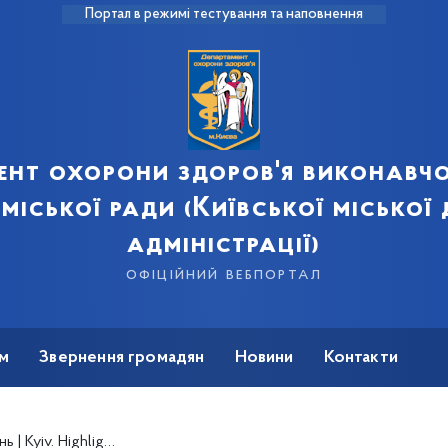
Портал в режимі тестування та наповнення
ент охорони здоров'я виконавчо
 міської ради (Київської міської
адміністрації)
офіційний вебпортал
м
Звернення громадян
Новини
Контакти
ghts of the week червень