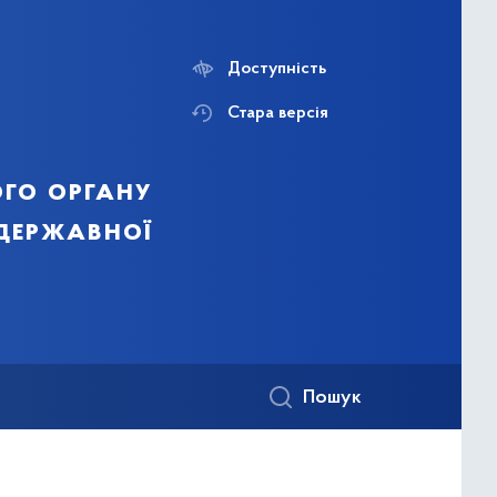
Доступність
Стара версія
го органу
 державної
Пошук