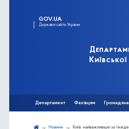
GOV.UA
Державні сайти України
Департам
Київської
Департамент
Фахівцям
Громадяна
Новини
Київ: найважливіше за тиждень | Kyiv. Highli