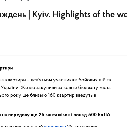
ждень | Kyiv. Highlights of the w
артири
на квартири – дев’ятьом учасникам бойових дій та
 України. Житло закупили за кошти бюджету міста.
ього року ще близько 160 квартир введуть в
м на передову ще 25 вантажівок і понад 500 БпЛА
пеціальних операцій
вирушили
25 вантажних