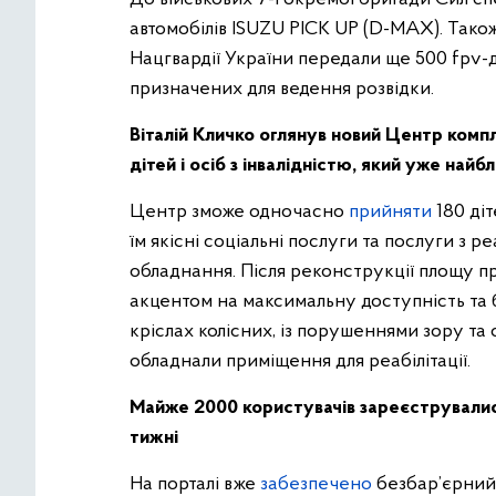
автомобілів ISUZU PICK UP (D-MAX). Також
Нацгвардії України передали ще 500 fpv-д
призначених для ведення розвідки.
Віталій Кличко оглянув новий Центр компл
дітей і осіб з інвалідністю, який уже на
Центр зможе одночасно
прийняти
180 діт
їм якісні соціальні послуги та послуги з р
обладнання. Після реконструкції площу п
акцентом на максимальну доступність та б
кріслах колісних, із порушеннями зору та
обладнали приміщення для реабілітації.
Майже 2000 користувачів зареєструвались
тижні
На порталі вже
забезпечено
безбар’єрний 