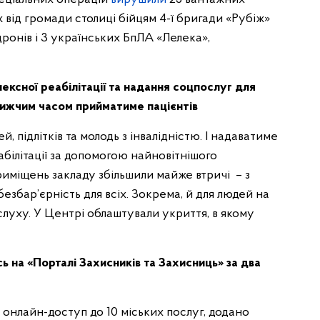
 від громади столиці бійцям 4-ї бригади «Рубіж»
ронів і 3 українських БпЛА «Лелека»,
ексної реабілітації та надання соцпослуг для
йближчим часом прийматиме пацієнтів
ей, підлітків та молодь з інвалідністю. І надаватиме
еабілітації за допомогою найновітнішого
риміщень закладу збільшили майже втричі – з
езбар’єрність для всіх. Зокрема, й для людей на
 слуху. У Центрі облаштували укриття, в якому
 на «Порталі Захисників та Захисниць» за два
онлайн-доступ до 10 міських послуг, додано