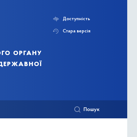
Доступність
Стара версія
го органу
 державної
Пошук