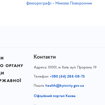
флюорографі – Микола Поворозник
Контакти
ни
о органу
Адреса:
01001, м. Київ, вул. Прорізна, 19
ди
Телефон:
+380 (44) 284-08-75
ержавної
Пошта:
health@kyivcity.gov.ua
Офіційний портал Києва