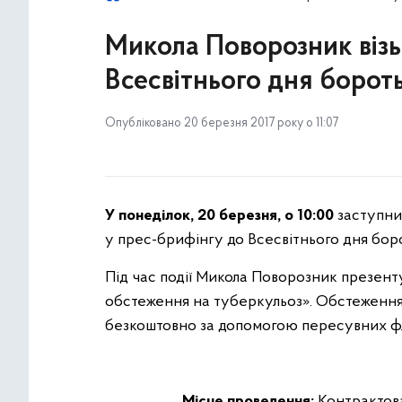
Микола Поворозник візь
Всесвітнього дня борот
Опубліковано 20 березня 2017 року о 11:07
У понеділок, 20 березня, о 10:00
заступни
у прес-брифінгу до Всесвітнього дня бор
Під час події Микола Поворозник презен
обстеження на туберкульоз». Обстеження 
безкоштовно за допомогою пересувних ф
Місце проведення:
Контрактова