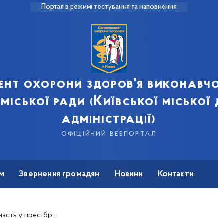
Портал в режимі тестування та наповнення
ент охорони здоров'я виконавчо
 міської ради (Київської міської
адміністрації)
офіційний вебпортал
м
Звернення громадян
Новини
Контакти
ього дня боротьби з туберкульозом