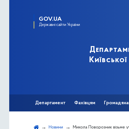
GOV.UA
Державні сайти України
Департам
Київської
Департамент
Фахівцям
Громадяна
Новини
Микола Поворозник візьме участь у прес-брифінгу до Всесвітн