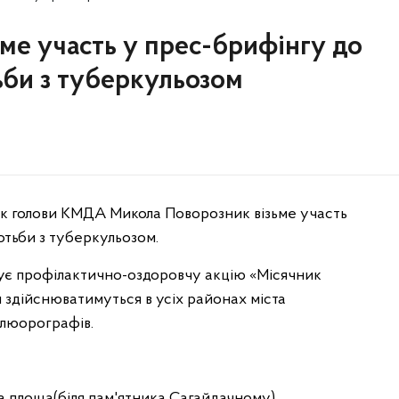
ме участь у прес-брифінгу до
ьби з туберкульозом
к голови КМДА Микола Поворозник візьме участь
отьби з туберкульозом.
тує профілактично-оздоровчу акцію «Місячник
здійснюватимуться в усіх районах міста
люорографів.
 площа(біля пам'ятника Сагайдачному)