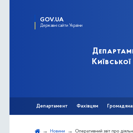
GOV.UA
Державні сайти України
Департам
Київської
Департамент
Фахівцям
Громадяна
Новини
Оперативний звіт про діяльність