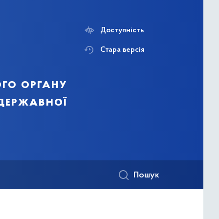
Доступність
Стара версія
го органу
 державної
Пошук