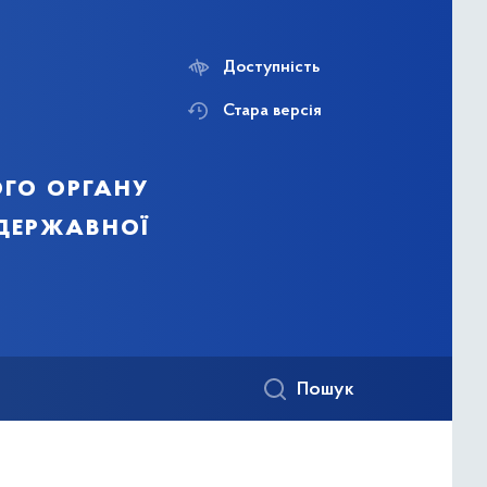
Доступність
Стара версія
го органу
 державної
Пошук