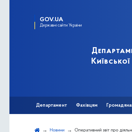
GOV.UA
Державні сайти України
Департам
Київської
Департамент
Фахівцям
Громадяна
Новини
Оперативний звіт про діяльність