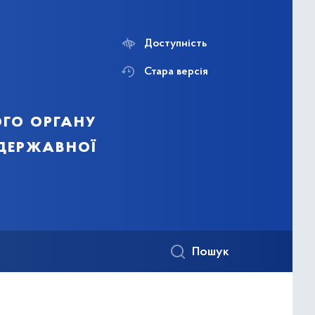
Доступність
Стара версія
го органу
 державної
Пошук