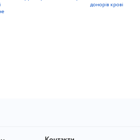
і
донорів крові
не
Контакти