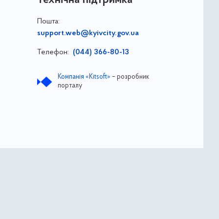
Пошта:
support.web@kyivcity.gov.ua
Телефон:
(044) 366-80-13
Компанія «Kitsoft»
– розробник
порталу
ва
ДОЗ ВО КМР КМДА