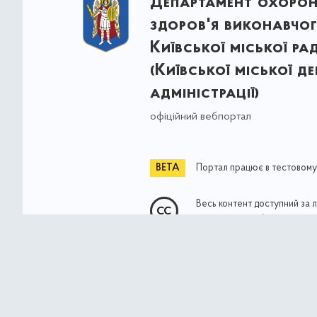
Департамент охоро
здоров'я виконавчог
Київської міської ра
(Київської міської д
адміністрації)
офіційний вебпортал
Портал працює в тестовому
Весь контент доступний за 
Commons Attribution 4.0 Int
якщо не зазначено інше
© Власність міста Києва 2021