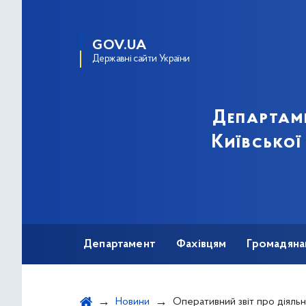
GOV.UA
Державні сайти України
Департам
Київської
Департамент
Фахівцям
Громадяна
Новини
Оперативний звіт про діяльність