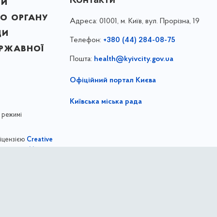
ни
о органу
Адреса:
01001, м. Київ, вул. Прорізна, 19
ди
Телефон:
+380 (44) 284-08-75
ержавної
Пошта:
health@kyivcity.gov.ua
Офіційний портал Києва
Київська міська рада
 режимі
ліцензією
Creative
,
ernational license
Департамент охорони здоров'я міста Киє