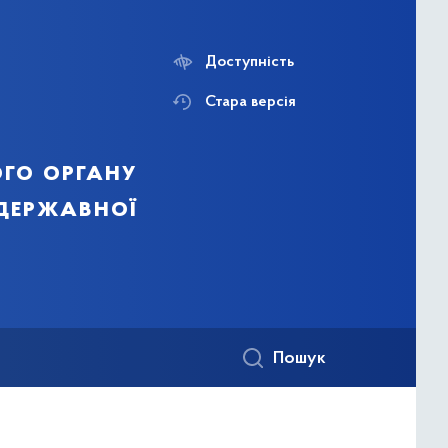
Доступність
Стара версія
го органу
 державної
Пошук