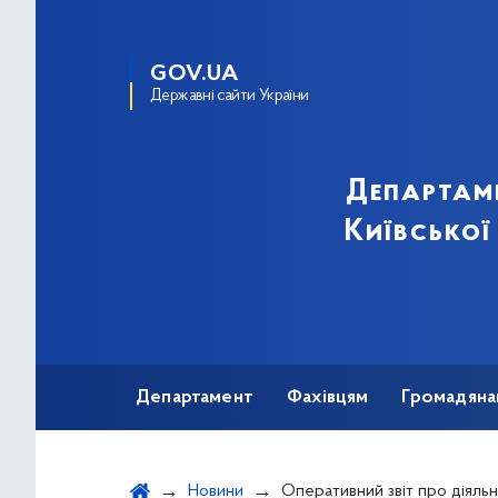
GOV.UA
Державні сайти України
Департам
Київської
Департамент
Фахівцям
Громадяна
Новини
Оперативний звіт про діяльність