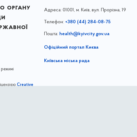
о органу
Адреса:
01001, м. Київ, вул. Прорізна, 19
ди
Телефон:
+380 (44) 284-08-75
ержавної
Пошта:
health@kyivcity.gov.ua
Офіційний портал Києва
Київська міська рада
 режимі
ліцензією
Creative
,
ernational license
Департамент охорони здоров'я міста Киє