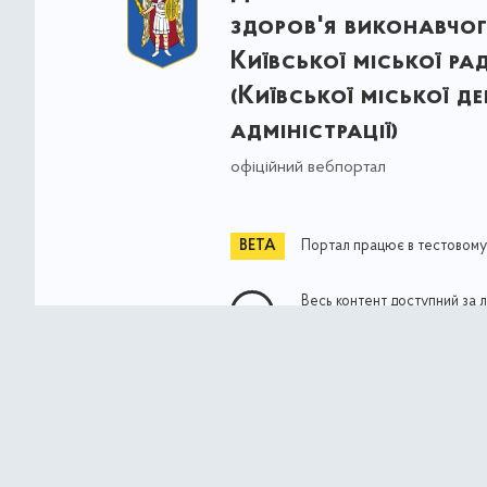
здоров'я виконавчог
Київської міської ра
(Київської міської д
адміністрації)
офіційний вебпортал
Портал працює в тестовому
Весь контент доступний за 
Commons Attribution 4.0 Int
якщо не зазначено інше
© Власність міста Києва 2021