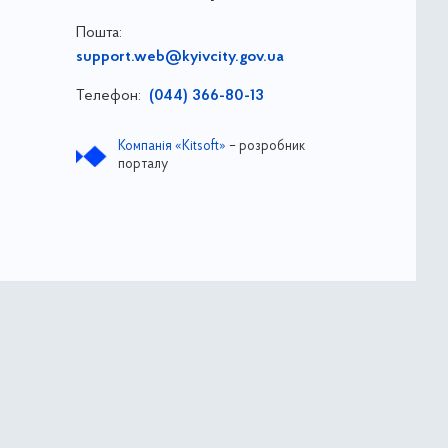
Пошта:
support.web@kyivcity.gov.ua
Телефон:
(044) 366-80-13
Компанія «Kitsoft»
– розробник
порталу
ва
ДОЗ ВО КМР КМДА