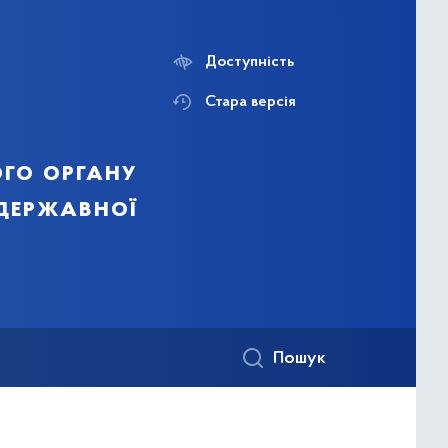
Доступність
Стара версія
го органу
 державної
Пошук