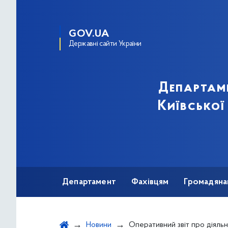
GOV.UA
Державні сайти України
Департам
Київської
Департамент
Фахівцям
Громадяна
Новини
Оперативний звіт про діяльність