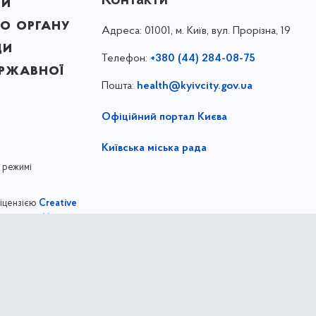
ни
о органу
Адреса:
01001, м. Київ, вул. Прорізна, 19
ди
Телефон:
+380 (44) 284-08-75
ержавної
Пошта:
health@kyivcity.gov.ua
Офіційний портал Києва
Київська міська рада
 режимі
ліцензією
Creative
,
ernational license
Департамент охорони здоров'я міста Киє