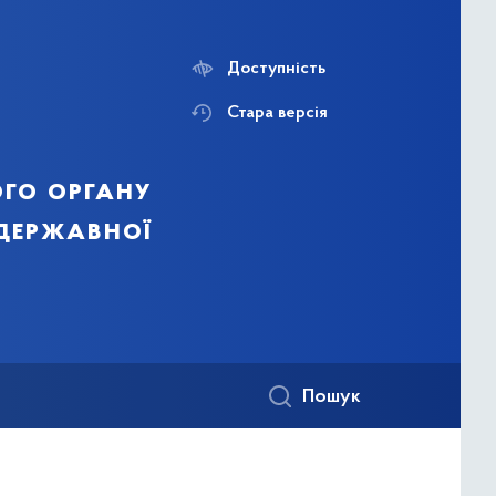
Доступність
Стара версія
го органу
 державної
Пошук