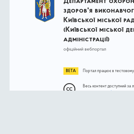
Департамент охоро
здоров'я виконавчог
Київської міської ра
(Київської міської д
адміністрації)
офіційний вебпортал
Портал працює в тестовому
Весь контент доступний за 
Commons Attribution 4.0 Int
якщо не зазначено інше
© Власність міста Києва 2021