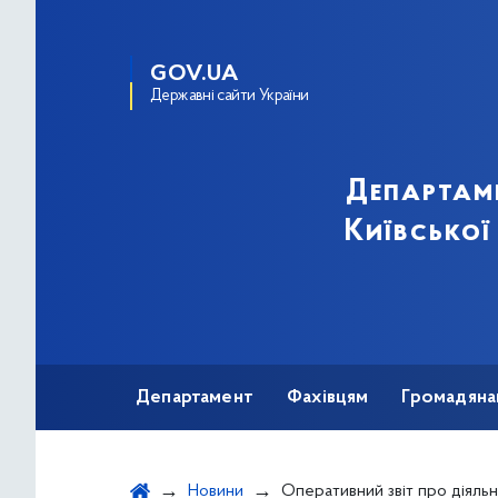
GOV.UA
Державні сайти України
Департам
Київської
Департамент
Фахівцям
Громадяна
Новини
Оперативний звіт про діяльність