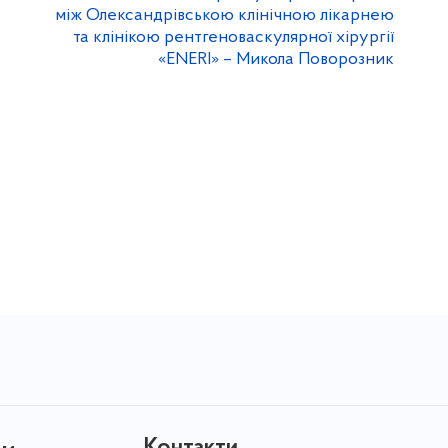
між Олександрівською клінічною лікарнею
та клінікою рентгеноваскулярної хірургії
«ENERI» – Микола Поворозник
Контакти