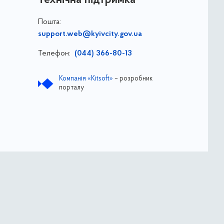
Пошта:
support.web@kyivcity.gov.ua
Телефон:
(044) 366-80-13
Компанія «Kitsoft»
– розробник
порталу
ва
ДОЗ ВО КМР КМДА