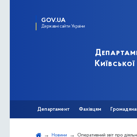
GOV.UA
Державні сайти України
Департам
Київської
Департамент
Фахівцям
Громадяна
Новини
Оперативний звіт про діяльність