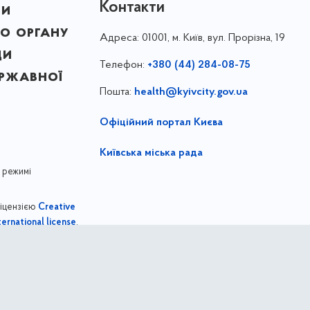
Контакти
ни
о органу
Адреса:
01001, м. Київ, вул. Прорізна, 19
ди
Телефон:
+380 (44) 284-08-75
ержавної
Пошта:
health@kyivcity.gov.ua
Офіційний портал Києва
Київська міська рада
 режимі
ліцензією
Creative
,
ernational license
Департамент охорони здоров'я міста Киє