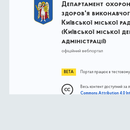
Департамент охоро
здоров'я виконавчог
Київської міської ра
(Київської міської д
адміністрації)
офіційний вебпортал
Портал працює в тестовому
Весь контент доступний за 
Commons Attribution 4.0 Int
якщо не зазначено інше
© Власність міста Києва 2021