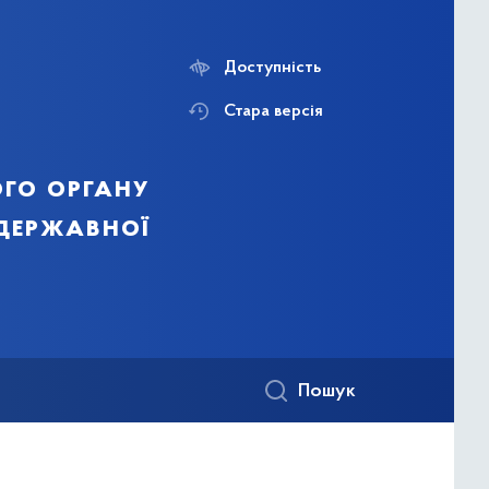
Доступність
Стара версія
го органу
 державної
Пошук