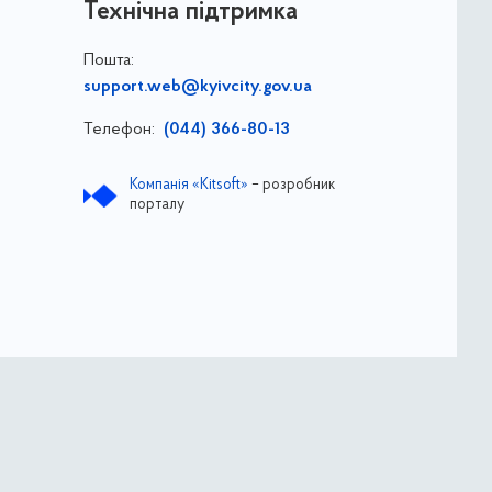
Технічна підтримка
Пошта:
support.web@kyivcity.gov.ua
Телефон:
(044) 366-80-13
Компанія «Kitsoft»
– розробник
порталу
ва
ДОЗ ВО КМР КМДА