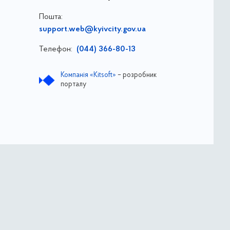
Пошта:
support.web@kyivcity.gov.ua
Телефон:
(044) 366-80-13
Компанія «Kitsoft»
– розробник
порталу
ва
ДОЗ ВО КМР КМДА