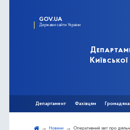
GOV.UA
Державні сайти України
Департам
Київської
Департамент
Фахівцям
Громадяна
Новини
Оперативний звіт про діяльність 