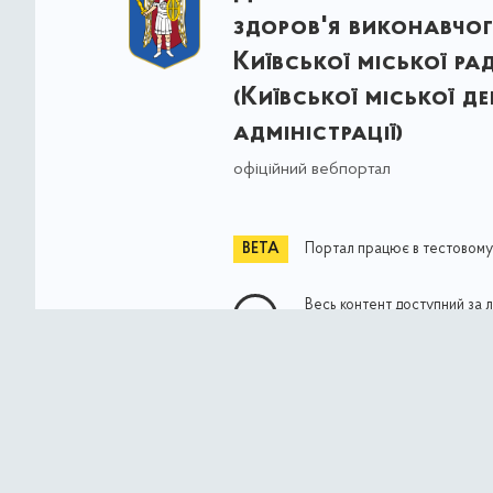
здоров'я виконавчог
Київської міської ра
(Київської міської д
адміністрації)
офіційний вебпортал
Портал працює в тестовому
Весь контент доступний за 
Commons Attribution 4.0 Int
якщо не зазначено інше
© Власність міста Києва 2021