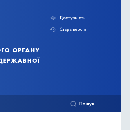
Доступність
Стара версія
го органу
 державної
Пошук