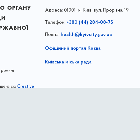
о органу
Адреса:
01001, м. Київ, вул. Прорізна, 19
ди
Телефон:
+380 (44) 284-08-75
ержавної
Пошта:
health@kyivcity.gov.ua
Офіційний портал Києва
Київська міська рада
 режимі
ліцензією
Creative
,
ernational license
Департамент охорони здоров'я міста Киє