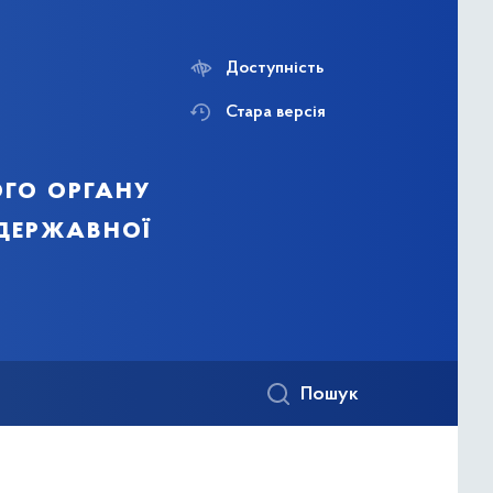
Доступність
Стара версія
го органу
 державної
Пошук