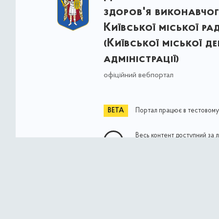
здоров'я виконавчог
Київської міської ра
(Київської міської д
адміністрації)
офіційний вебпортал
Портал працює в тестовому
Весь контент доступний за 
Commons Attribution 4.0 Int
якщо не зазначено інше
© Власність міста Києва 2021