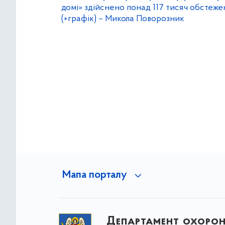
домі» здійснено понад 117 тисяч обстеже
(+графік) – Микола Поворозник
Мапа порталу
Департамент охоро