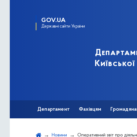
GOV.UA
Державні сайти України
Департам
Київської
Департамент
Фахівцям
Громадяна
Новини
Оперативний звіт про діяльність