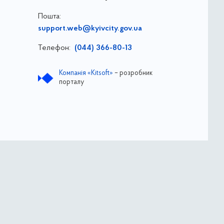
Пошта:
support.web@kyivcity.gov.ua
Телефон:
(044) 366-80-13
Компанія «Kitsoft»
– розробник
порталу
ва
ДОЗ ВО КМР КМДА