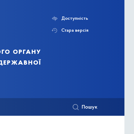
Доступність
Стара версія
го органу
 державної
Пошук