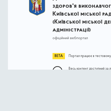
здоров'я виконавчог
Київської міської ра
(Київської міської д
адміністрації)
офіційний вебпортал
Портал працює в тестовому
Весь контент доступний за 
Commons Attribution 4.0 Int
якщо не зазначено інше
© Власність міста Києва 2021