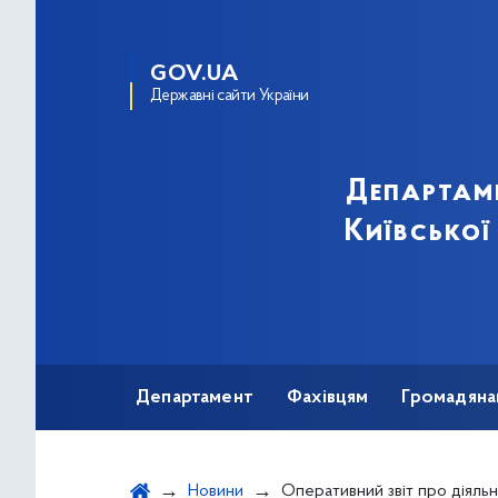
GOV.UA
Державні сайти України
Департам
Київської
Департамент
Фахівцям
Громадяна
Новини
Оперативний звіт про діяльність