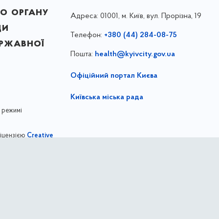
о органу
Адреса:
01001, м. Київ, вул. Прорізна, 19
ди
Телефон:
+380 (44) 284-08-75
ержавної
Пошта:
health@kyivcity.gov.ua
Офіційний портал Києва
Київська міська рада
 режимі
ліцензією
Creative
,
ernational license
Департамент охорони здоров'я міста Киє