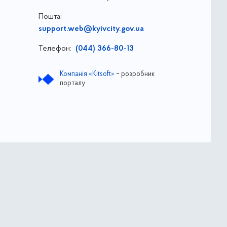
Пошта:
support.web@kyivcity.gov.ua
Телефон:
(044) 366-80-13
Компанія «Kitsoft»
– розробник
порталу
ва
ДОЗ ВО КМР КМДА