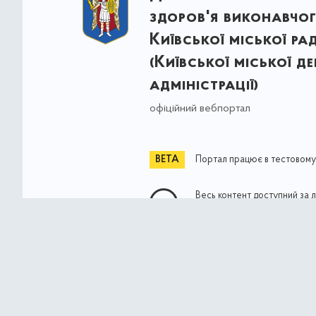
здоров'я виконавчог
Київської міської ра
(Київської міської д
адміністрації)
офіційний вебпортал
Портал працює в тестовому
Весь контент доступний за 
Commons Attribution 4.0 Int
якщо не зазначено інше
© Власність міста Києва 2021