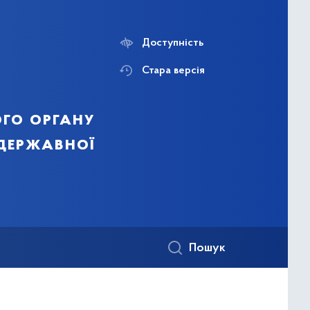
Доступність
Стара версія
го органу
 державної
Пошук