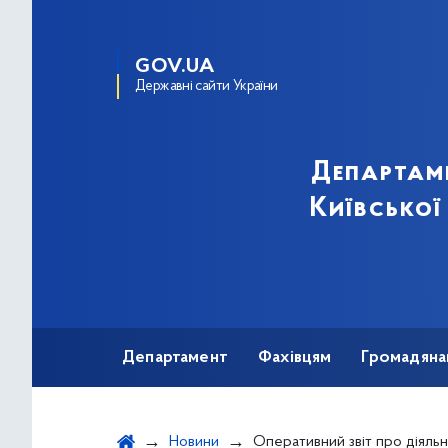
GOV.UA
Державні сайти України
Департам
Київської
Департамент
Фахівцям
Громадяна
Новини
Оперативний звіт про діяльність