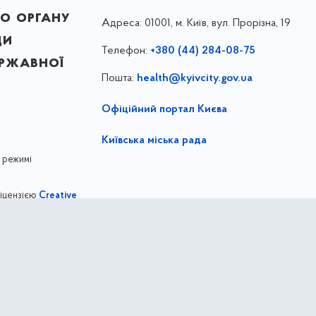
о органу
Адреса:
01001, м. Київ, вул. Прорізна, 19
ди
Телефон:
+380 (44) 284-08-75
ержавної
Пошта:
health@kyivcity.gov.ua
Офіційний портал Києва
Київська міська рада
 режимі
ліцензією
Creative
,
ernational license
Департамент охорони здоров'я міста Киє