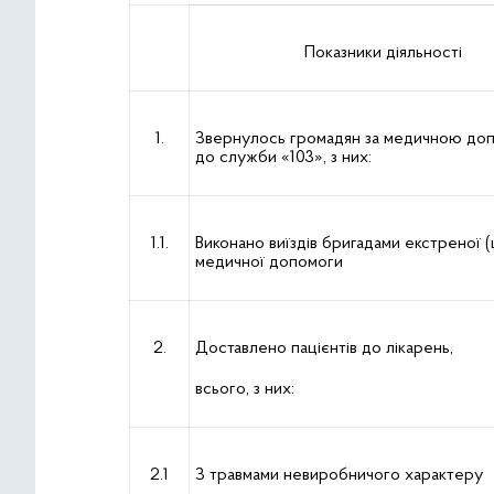
Показники діяльності
1.
Звернулось громадян за медичною до
до служби «103», з них:
1.1.
Виконано виїздів бригадами екстреної (
медичної допомоги
2.
Доставлено пацієнтів до лікарень,
всього, з них:
2.1
З травмами невиробничого характеру