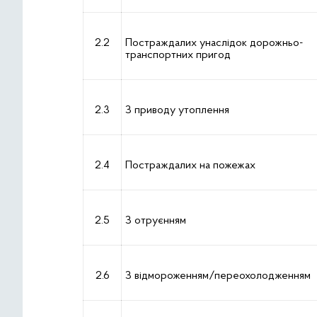
2.2
Постраждалих унаслідок дорожньо-
транспортних пригод
2.3
З приводу утоплення
2.4
Постраждалих на пожежах
2.5
З отруєнням
2.6
З відмороженням/переохолодженням