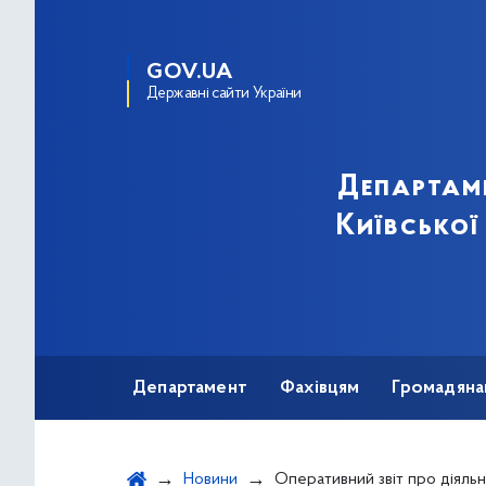
GOV.UA
Державні сайти України
Департам
Київської
Департамент
Фахівцям
Громадяна
Новини
Оперативний звіт про діяльність