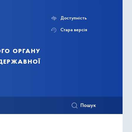
Доступність
Стара версія
го органу
 державної
Пошук