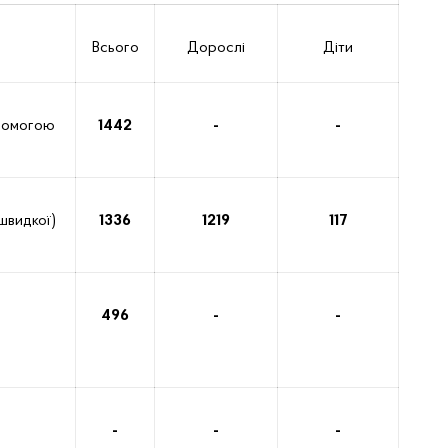
Всього
Дорослі
Діти
помогою
1442
-
-
швидкої)
1336
1219
117
496
-
-
-
-
-