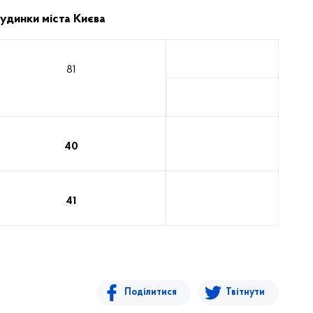
будинки міста Києва
81
40
41
Поділитися
Твітнути