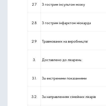
2.7
З гострим інсультом мозку
2.8
З гострим інфарктом міокарда
2.9
Травмованих на виробництві
3.
Доставлено до лікарень:
3.1.
За екстреними показаннями
3.2.
За направленням сімейних лікарів