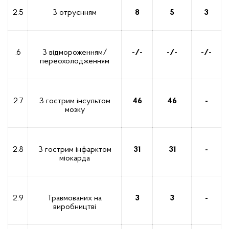
2.5
З отруєнням
8
5
3
.6
З відмороженням/
-/-
-/-
-/-
переохолодженням
2.7
З гострим інсультом
46
46
-
мозку
2.8
З гострим інфарктом
31
31
-
міокарда
2.9
Травмованих на
3
3
-
виробництві