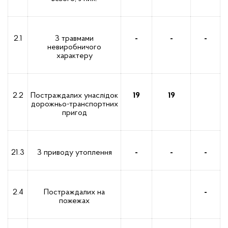
2.1
З травмами
-
-
-
невиробничого
характеру
2.2
Постраждалих унаслідок
19
19
дорожньо-транспортних
пригод
21.3
З приводу утоплення
-
-
-
2.4
Постраждалих на
-
пожежах