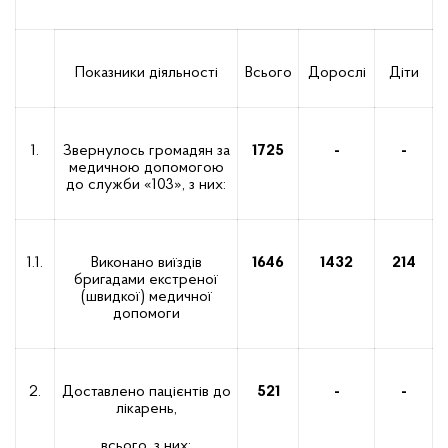
Показники діяльності
Всього
Дорослі
Діти
1.
Звернулось громадян за
1725
-
-
медичною допомогою
до служби «103», з них:
1.1.
Виконано виїздів
1646
1432
214
бригадами екстреної
(швидкої) медичної
допомоги
2.
Доставлено пацієнтів до
521
-
-
лікарень,
всього, з них: