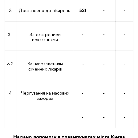
3.
Доставлено до лікарень:
521
-
-
3.1.
За екстреними
-
-
-
показаннями
3.2.
За направленням
-
-
-
сімейних лікарів
4.
Чергування на масових
-
-
-
заходах
-
-
-
Надано допомогу в травмпунктах міста Києва