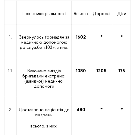
Показники діяльності
Всього
Дорослі
Діти
1.
Звернулось громадян за
1602
*
*
медичною допомогою
до служби «103», з них:
1.1.
Виконано виїздів
1380
1205
175
бригадами екстреної
(швидкої) медичної
допомоги
2.
Доставлено пацієнтів до
480
*
*
лікарень,
всього, з них: