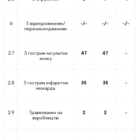
.6
З відмороженням/
-/-
-/-
-
/-
переохолодженням
2.7
З гострим інсультом
47
47
-
мозку
2.8
З гострим інфарктом
35
35
-
міокарда
2.9
Травмованих на
2
2
-
виробництві