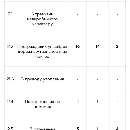
2.1
З травмами
-
-
-
невиробничого
характеру
2.2
Постраждалих унаслідок
16
14
2
дорожньо-транспортних
пригод
21.3
З приводу утоплення
-
-
-
2.4
Постраждалих на
1
1
-
пожежах
2.5
З отруєнням
5
1
4