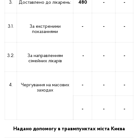
3.
Доставлено до лікарень:
480
-
-
3.1.
За екстреними
-
-
-
показаннями
3.2.
За направленням
-
-
-
сімейних лікарів
4.
Чергування на масових
-
-
-
заходах
-
-
-
Надано допомогу в травмпунктах міста Києва