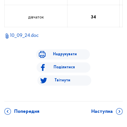
дівчаток
34
10_09_24.doc
Надрукувати
Поділитися
Твітнути
Попередня
Наступна