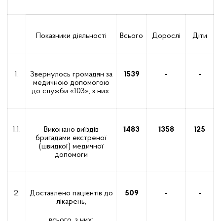
Показники діяльності
Всього
Дорослі
Діти
1.
Звернулось громадян за
1539
-
-
медичною допомогою
до служби «103», з них:
1.1.
Виконано виїздів
1483
1358
1
25
бригадами екстреної
(швидкої) медичної
допомоги
2.
Доставлено пацієнтів до
509
-
-
лікарень,
всього, з них: