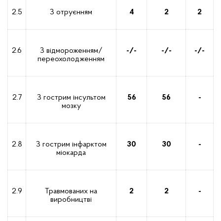
2.5
З отруєнням
4
2
2
2.6
З відмороженням/
-/-
-/-
-/-
переохолодженням
2.7
З гострим інсультом
56
56
-
мозку
2.8
З гострим інфарктом
30
30
-
міокарда
2.9
Травмованих на
2
2
-
виробництві