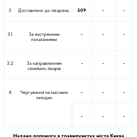
3.
Доставлено до лікарень:
509
-
-
3.1.
За екстреними
-
-
-
показаннями
3.2.
За направленням
-
-
-
сімейних лікарів
4.
Чергування на масових
-
-
-
заходах
-
-
-
Надано допомогу в травмпунктах міста Києва