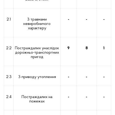
2.1
З травмами
-
-
-
невиробничого
характеру
2.2
Постраждалих унаслідок
9
8
1
дорожньо-транспортних
пригод
2.3
З приводу утоплення
-
-
-
2.4
Постраждалих на
-
-
-
пожежах