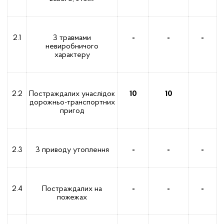
2.1
З травмами
-
-
-
невиробничого
характеру
2.2
Постраждалих унаслідок
10
10
дорожньо-транспортних
пригод
2.3
З приводу утоплення
-
-
-
2.4
Постраждалих на
-
-
-
пожежах