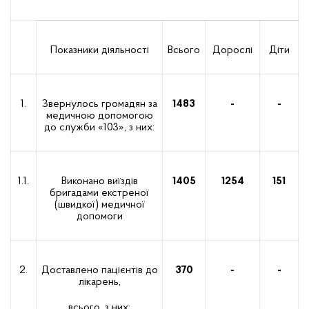
Показники діяльності
Всього
Дорослі
Діти
1.
Звернулось громадян за
1483
-
-
медичною допомогою
до служби «103», з них:
1.1.
Виконано виїздів
1405
1254
151
бригадами екстреної
(швидкої) медичної
допомоги
2.
Доставлено пацієнтів до
370
-
-
лікарень,
всього, з них: