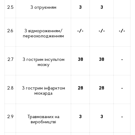
2.5
З отруєнням
3
3
2.6
З відмороженням/
-/-
-/-
-/-
переохолодженням
2.7
З гострим інсультом
38
38
-
мозку
2.8
З гострим інфарктом
28
28
-
міокарда
2.9
Травмованих на
3
3
-
виробництві