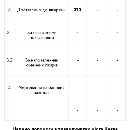
3.
Доставлено до лікарень:
370
-
-
3.1.
За екстреними
-
-
-
показаннями
3.2.
За направленням
-
-
-
сімейних лікарів
4.
Чергування на масових
-
-
-
заходах
-
-
-
Надано допомогу в травмпунктах міста Києва