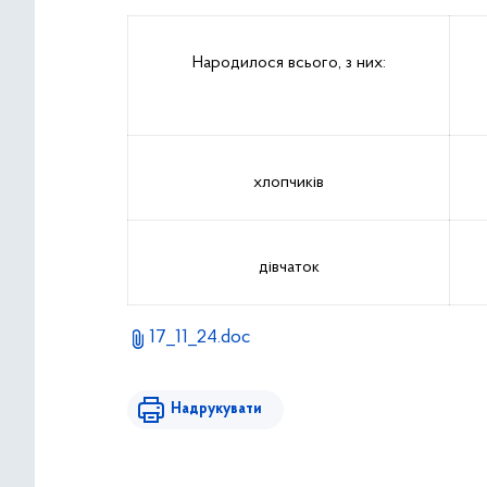
Народилося всього, з них:
хлопчиків
дівчаток
17_11_24.doc
Надрукувати