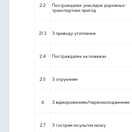
2.2
Постраждалих унаслідок дорожньо-
транспортних пригод
21.3
З приводу утоплення
2.4
Постраждалих на пожежах
2.5
З отруєнням
.6
З відмороженням/переохолодженням
2.7
З гострим інсультом мозку