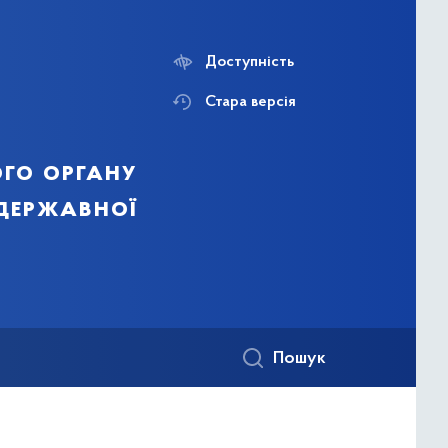
Доступність
Стара версія
го органу
 державної
Пошук