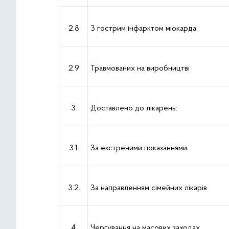
2.8
З гострим інфарктом міокарда
2.9
Травмованих на виробництві
3.
Доставлено до лікарень:
3.1.
За екстреними показаннями
3.2.
За направленням сімейних лікарів
4.
Чергування на масових заходах