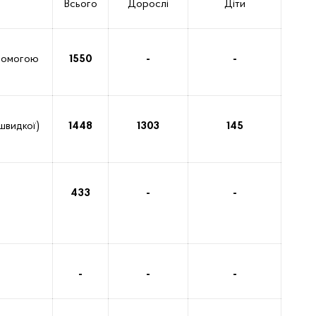
Всього
Дорослі
Діти
помогою
1550
-
-
швидкої)
1448
1303
145
433
-
-
-
-
-