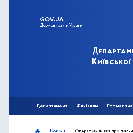
GOV.UA
Державні сайти України
Департам
Київської
Департамент
Фахівцям
Громадяна
Новини
Оперативний звіт про діяльність