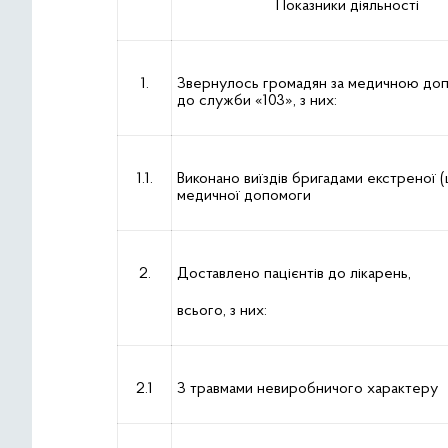
Показники діяльності
1.
Звернулось громадян за медичною до
до служби «103», з них:
1.1.
Виконано виїздів бригадами екстреної (
медичної допомоги
2.
Доставлено пацієнтів до лікарень,
всього, з них:
2.1
З травмами невиробничого характеру