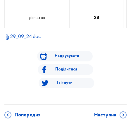
дівчаток
28
29_09_24.doc
Надрукувати
Поділитися
Твітнути
Попередня
Наступна