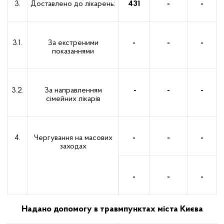
3.
Доставлено до лікарень:
431
-
-
3.1.
За екстреними
-
-
-
показаннями
3.2.
За направленням
-
-
-
сімейних лікарів
4.
Чергування на масових
-
-
-
заходах
-
-
-
Надано допомогу в травмпунктах міста Києва