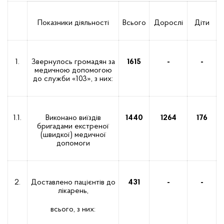
Показники діяльності
Всього
Дорослі
Діти
1.
Звернулось громадян за
1615
-
-
медичною допомогою
до служби «103», з них:
1.1.
Виконано виїздів
1440
1264
176
бригадами екстреної
(швидкої) медичної
допомоги
2.
Доставлено пацієнтів до
431
-
-
лікарень,
всього, з них: