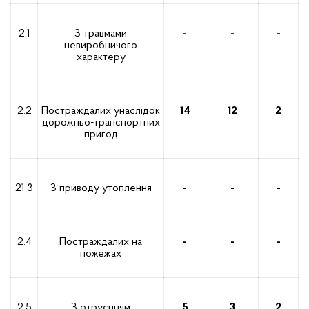
2.1
З травмами
-
-
-
невиробничого
характеру
2.2
Постраждалих унаслідок
14
12
2
дорожньо-транспортних
пригод
21.3
З приводу утоплення
-
-
-
2.4
Постраждалих на
-
-
-
пожежах
2.5
З отруєнням
5
3
2