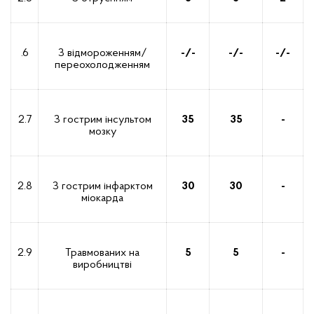
.6
З відмороженням/
-/-
-/-
-
/-
переохолодженням
2.7
З гострим інсультом
35
35
-
мозку
2.8
З гострим інфарктом
30
30
-
міокарда
2.9
Травмованих на
5
5
-
виробництві