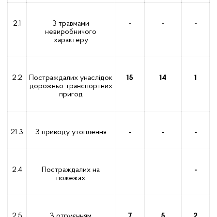
2.1
З травмами
-
-
-
невиробничого
характеру
2.2
Постраждалих унаслідок
15
14
1
дорожньо-транспортних
пригод
21.3
З приводу утоплення
-
-
-
2.4
Постраждалих на
-
пожежах
2.5
З отруєнням
7
5
2