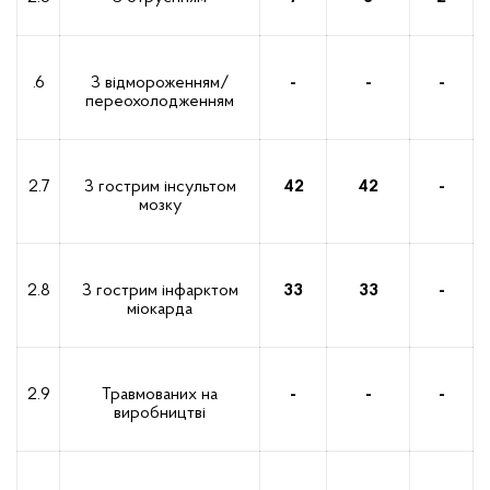
.6
З відмороженням/
-
-
-
переохолодженням
2.7
З гострим інсультом
42
42
-
мозку
2.8
З гострим інфарктом
33
33
-
міокарда
2.9
Травмованих на
-
-
-
виробництві