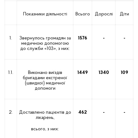
Показники діяльності
Всього
Дорослі
Діти
1.
Звернулось громадян за
1576
-
-
медичною допомогою
до служби «103», з них:
1.1.
Виконано виїздів
1449
1340
109
бригадами екстреної
(швидкої) медичної
допомоги
2.
Доставлено пацієнтів до
462
-
-
лікарень,
всього, з них: