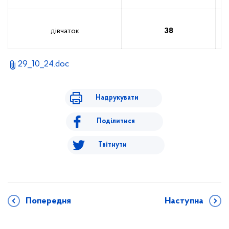
дівчаток
38
29_10_24.doc
Надрукувати
Поділитися
Твітнути
Попередня
Наступна