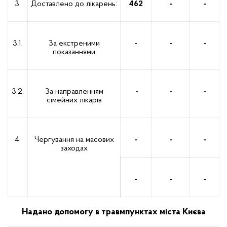
3.
Доставлено до лікарень:
4
62
-
-
3.1.
За екстреними
-
-
-
показаннями
3.2.
За направленням
-
-
-
сімейних лікарів
4.
Чергування на масових
-
-
-
заходах
-
-
-
Надано допомогу в травмпунктах міста Києва