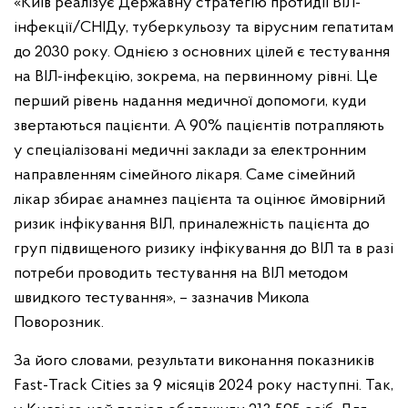
«Київ реалізує Державну стратегію протидії ВІЛ-
інфекції/СНІДу, туберкульозу та вірусним гепатитам
до 2030 року. Однією з основних цілей є тестування
на ВІЛ-інфекцію, зокрема, на первинному рівні. Це
перший рівень надання медичної допомоги, куди
звертаються пацієнти. А 90% пацієнтів потрапляють
у спеціалізовані медичні заклади за електронним
направленням сімейного лікаря. Саме сімейний
лікар збирає анамнез пацієнта та оцінює ймовірний
ризик інфікування ВІЛ, приналежність пацієнта до
груп підвищеного ризику інфікування до ВІЛ та в разі
потреби проводить тестування на ВІЛ методом
швидкого тестування», – зазначив Микола
Поворозник.
За його словами, результати виконання показників
Fast-Track Cities за 9 місяців 2024 року наступні. Так,