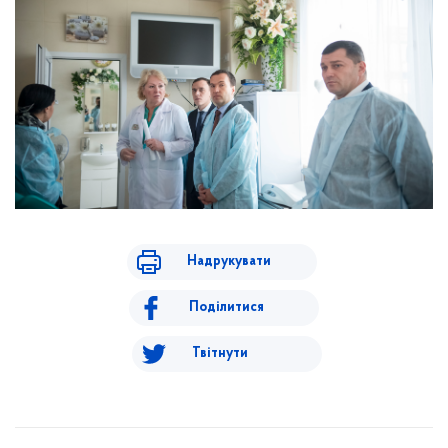
Надрукувати
Поділитися
Твітнути