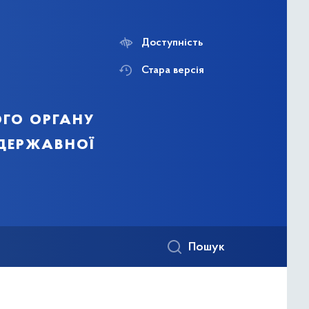
Доступність
Стара версія
го органу
 державної
Пошук