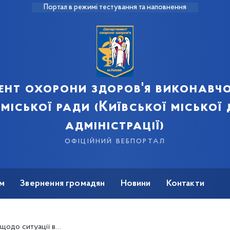
Портал в режимі тестування та наповнення
ент охорони здоров'я виконавчо
 міської ради (Київської міської
адміністрації)
офіційний вебпортал
м
Звернення громадян
Новини
Контакти
мічних заходів та обмежень (онлайн-трансляція)