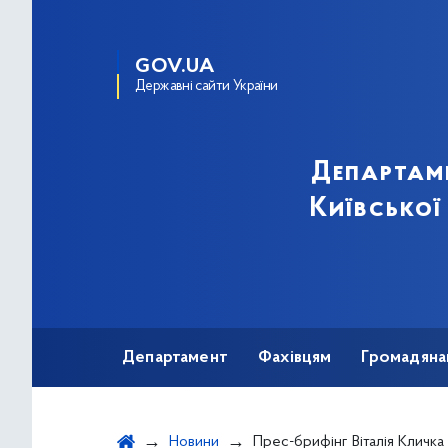
GOV.UA
Державні сайти України
Департам
Київської
Департамент
Фахівцям
Громадяна
Новини
Прес-брифінг Віталія Кличка щодо ситуації в Києві в умовах запроваджених протиепіде