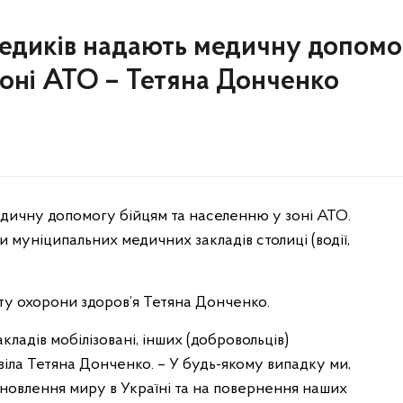
медиків надають медичну допомо
зоні АТО – Тетяна Донченко
едичну допомогу бійцям та населенню у зоні АТО.
и муніципальних медичних закладів столиці (водії,
у охорони здоров’я Тетяна Донченко.
ладів мобілізовані, інших (добровольців)
віла Тетяна Донченко. – У будь-якому випадку ми,
тановлення миру в Україні та на повернення наших