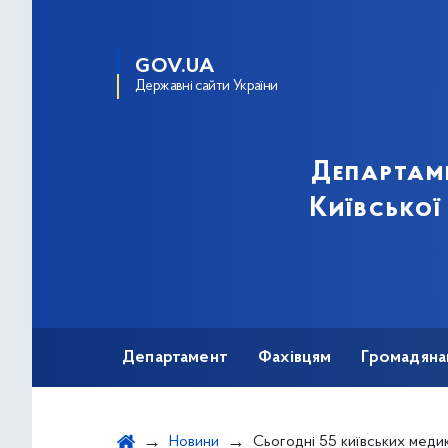
GOV.UA
Державні сайти України
Департам
Київської
Департамент
Фахівцям
Громадяна
Новини
Сьогодні 55 київських медиків надають медичну допомогу бійцям та н