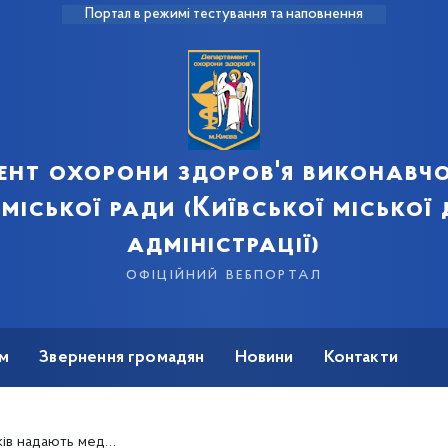
Портал в режимі тестування та наповнення
ент охорони здоров'я виконавчо
 міської ради (Київської міської
адміністрації)
офіційний вебпортал
м
Звернення громадян
Новини
Контакти
аселенню у зоні АТО – Тетяна Донченко