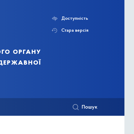
Доступність
Стара версія
го органу
 державної
Пошук