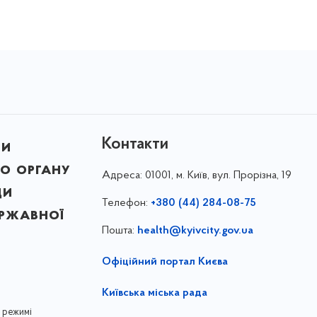
Контакти
ни
о органу
Адреса:
01001, м. Київ, вул. Прорізна, 19
ди
Телефон:
+380 (44) 284-08-75
ержавної
Пошта:
health@kyivcity.gov.ua
Офіційний портал Києва
Київська міська рада
 режимі