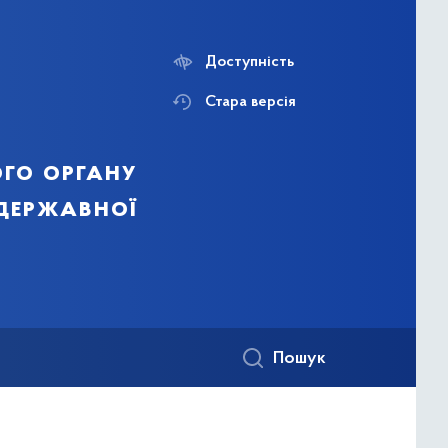
Доступність
Стара версія
го органу
 державної
Пошук