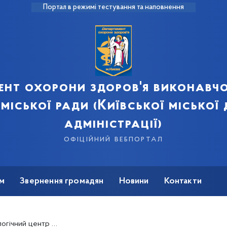
Портал в режимі тестування та наповнення
ент охорони здоров'я виконавчо
 міської ради (Київської міської
адміністрації)
офіційний вебпортал
м
Звернення громадян
Новини
Контакти
а 130 млн грн – Микола Поворозник