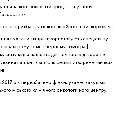
ування та контролювати процес лікування
 Поворозник.
 грн на придбання нового лінійного прискорювача.
ння пухлини лікарі використовують спеціальну
а спіральному комп’ютерному томографі,
я, симуляцію пацієнта для точного відтворення
кування пацієнтів зі злоякісними утвореннями всіх
ик.
 2017 рік передбачено фінансування закупівлі
ького міського клінічного онкологічного центру.