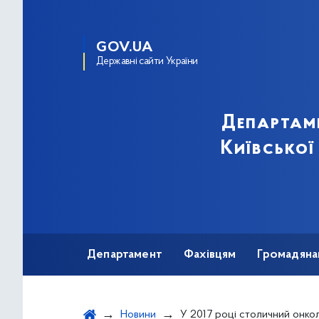
GOV.UA
Державні сайти України
Департам
Київської
Департамент
Фахівцям
Громадяна
Новини
У 2017 році столичний онкологічний центр буде профінансовано н