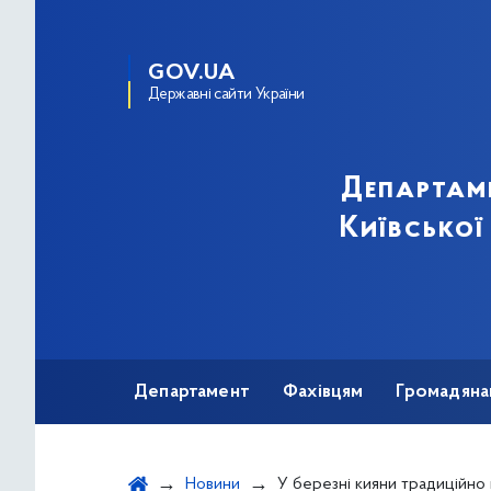
GOV.UA
Державні сайти України
Департам
Київської
Департамент
Фахівцям
Громадяна
Новини
У березні кияни традиційно можуть безкоштовно обстежитись на пе