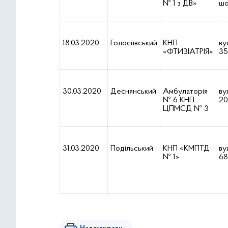
№ 1 з ДВ»
шо
18.03.2020
Голосіївський
КНП
ву
«ФТИЗІАТРІЯ»
35
30.03.2020
Деснянський
Амбулаторія
ву
№ 6 КНП
20
ЦПМСД № 3
31.03.2020
Подільський
КНП «КМПТД
ву
№ 1»
68