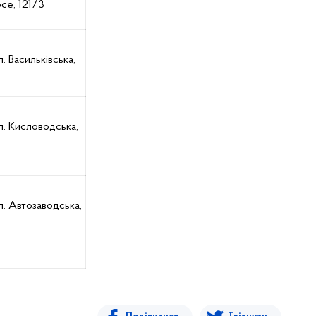
се, 121/3
л. Васильківська,
л. Кисловодська,
л. Автозаводська,