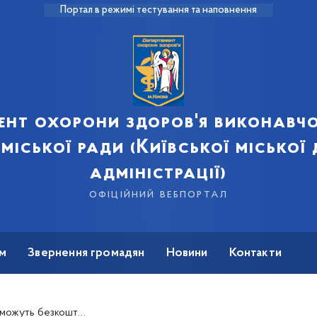
Портал в режимі тестування та наповнення
ент охорони здоров'я виконавчо
 міської ради (Київської міської
адміністрації)
офіційний вебпортал
м
Звернення громадян
Новини
Контакти
ресувному флюорографі (+список адрес)