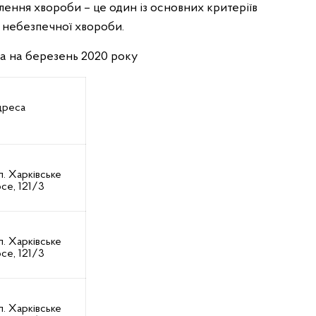
лення хвороби – це один із основних критеріїв
ї небезпечної хвороби.
 на березень 2020 року
реса
л. Харківське
се, 121/3
л. Харківське
се, 121/3
л. Харківське