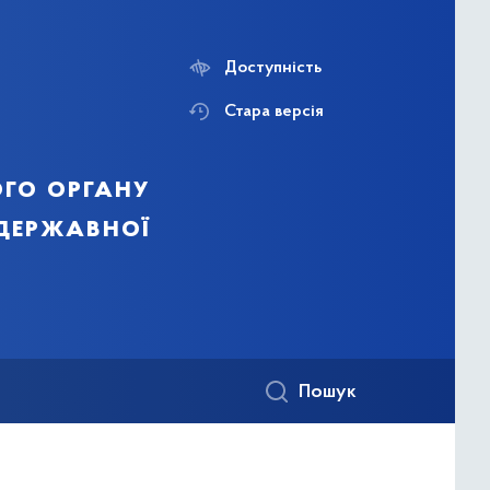
Доступність
Стара версія
го органу
 державної
Пошук