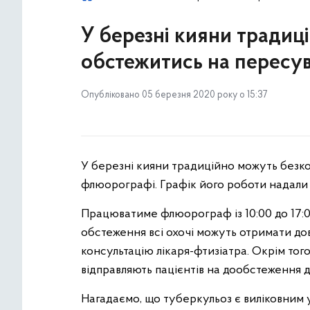
У березні кияни традиц
обстежитись на пересу
Опубліковано 05 березня 2020 року о 15:37
У березні кияни традиційно можуть без
флюорографі. Графік його роботи надали 
Працюватиме флюорограф із 10:00 до 17:00 
обстеження всі охочі можуть отримати дов
консультацію лікаря-фтизіатра. Окрім того,
відправляють пацієнтів на дообстеження д
Нагадаємо, що туберкульоз є виліковним у