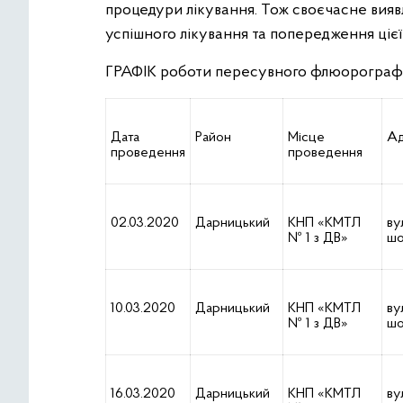
процедури лікування. Тож своєчасне вияв
успішного лікування та попередження ціє
ГРАФІК
роботи пересувного флюорографа
Дата
Район
Місце
Ад
проведення
проведення
02.03.2020
Дарницький
КНП «КМТЛ
ву
№ 1 з ДВ»
шо
10.03.2020
Дарницький
КНП «КМТЛ
ву
№ 1 з ДВ»
шо
16.03.2020
Дарницький
КНП «КМТЛ
ву