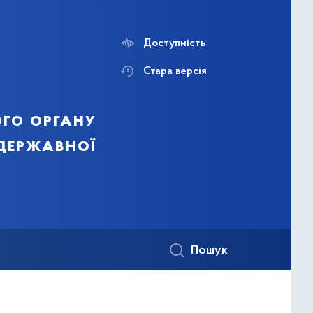
Доступність
Стара версія
го органу
 державної
Пошук