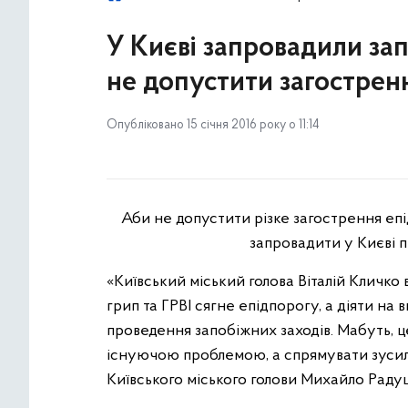
У Києві запровадили зап
не допустити загостренн
Опубліковано 15 січня 2016 року о 11:14
Аби не допустити різке загострення епі
запровадити у Києві п
«Київський міський голова Віталій Кличко
грип та ГРВІ сягне епідпорогу, а діяти н
проведення запобіжних заходів. Мабуть, ц
існуючою проблемою, а спрямувати зусилл
Київського міського голови Михайло Раду