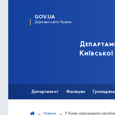
GOV.UA
Державні сайти України
Департам
Київської
Департамент
Фахівцям
Громадяна
Новини
У Києві запровадили запобіжні профілактичні заходи, аби не 