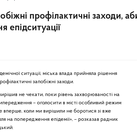
обіжні профілактичні заходи, аб
я епідситуації
демічної ситуації, міська влада прийняла рішення
рофілактичні запобіжні заходи.
 вирішив не чекати, поки рівень захворюваності на
а випередження – оголосити в місті особливий режим
е вперше, коли ми вирішили не боротися зі вже
я на попередження епідемії», – розказав радник
цький.