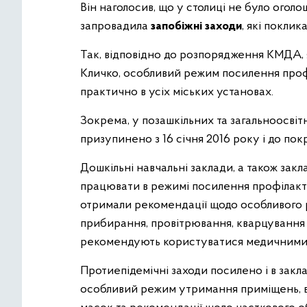
Він наголосив, що у столиці не було огол
запровадила
запобіжні заходи
, які поклик
Так, відповідно до розпорядження КМДА, я
Кличко, особливий режим посилення проф
практично в усіх міських установах.
Зокрема, у позашкільних та загальноосві
призупинено з 16 січня 2016 року і до пок
Дошкільні навчальні заклади, а також зак
працювати в режимі посилення профілакти
отримали рекомендації щодо особливого
прибирання, провітрювання, кварцування 
рекомендують користуватися медичними
Протиепідемічні заходи посилено і в закл
особливий режим утримання приміщень, 