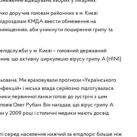
бмеження відвідувань хворих у лікарнях.
ко доручив головам районних в м. Києві
 підрозділам КМДА ввести обмеження на
приміщеннях, аби уникнути поширення грипу та
епідслужби у м. Києві – головний державний
мив, що активну циркуляцію вірусу грипу А (H1N1)
ьована. Ми враховували прогнози «Українського
фекцій» і міська влада серйозно підготувалася.
ники первинної ланки готові до зустрічі з цим
зповів Олег Рубан. Він нагадав, що вірус грипу А
ни у 2009 році і столичні медики мають досвід
ті серед населення нижчий за епідпоріг більше ніж