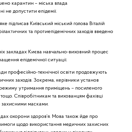
ошено карантин – міська влада
ані не допустити епідемії.
ке підписав Київський міський голова Віталій
ілактичних та протиепідемічних заходів введено
тніх закладах Києва навчально-виховний процес
ращення епідемічної ситуації.
лади професійно-технічної освіти продовжують
чних заходів. Зокрема, керівники установ
 режиму утримання приміщень – посиленого
тощо. Співробітникам та вихованцям фахівці
 захисними масками.
адах охорони здоров’я. Мова також йде про
вимоги щодо використання медичних захисних