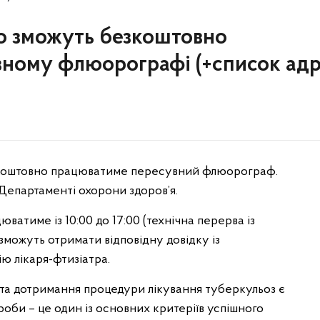
но зможуть безкоштовно
вному флюорографі (+список адр
безкоштовно працюватиме пересувний флюорограф.
 Департаменті охорони здоров’я.
тиме із 10:00 до 17:00 (технічна перерва із
і зможуть отримати відповідну довідку із
ію лікаря-фтизіатра.
и та дотримання процедури лікування туберкульоз є
оби – це один із основних критеріїв успішного