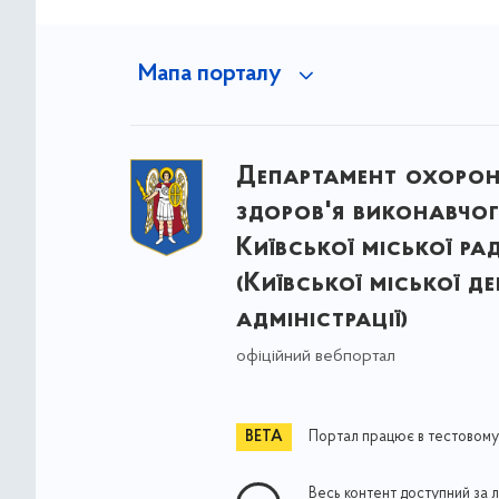
Мапа порталу
Департамент охоро
здоров'я виконавчог
Київської міської ра
(Київської міської д
адміністрації)
офіційний вебпортал
Портал працює в тестовому
Весь контент доступний за 