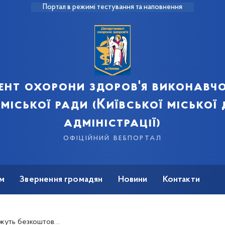
Портал в режимі тестування та наповнення
ент охорони здоров'я виконавчо
 міської ради (Київської міської
адміністрації)
офіційний вебпортал
м
Звернення громадян
Новини
Контакти
есувному флюорографі (+список адрес)