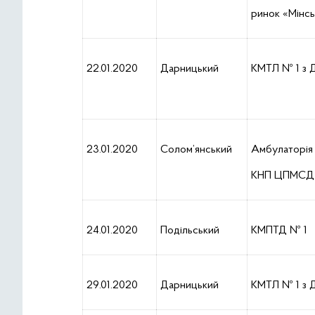
ринок «Мінс
22.01.2020
Дарницький
КМТЛ № 1 з 
23.01.2020
Солом’янський
Амбулаторія
КНП ЦПМСД
24.01.2020
Подільський
КМПТД № 1
29.01.2020
Дарницький
КМТЛ № 1 з 