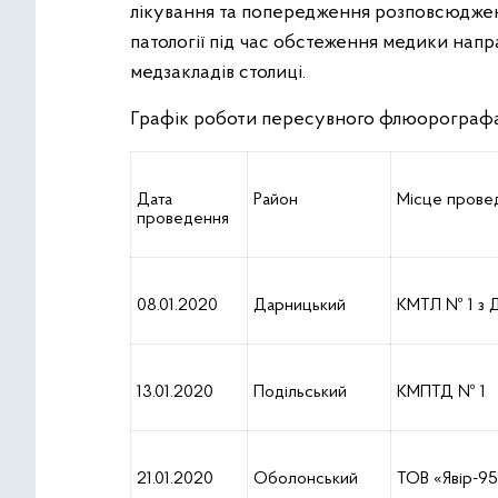
лікування та попередження розповсюдженн
патології під час обстеження медики нап
медзакладів столиці.
Графік роботи пересувного флюорографа
Дата
Район
Місце прове
проведення
08.01.2020
Дарницький
КМТЛ № 1 з 
13.01.2020
Подільський
КМПТД № 1
21.01.2020
Оболонський
ТОВ «Явір-9