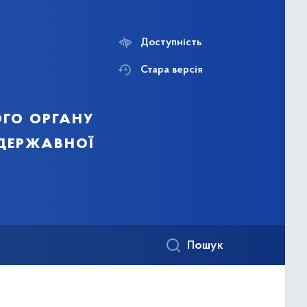
Доступність
Стара версія
го органу
 державної
Пошук