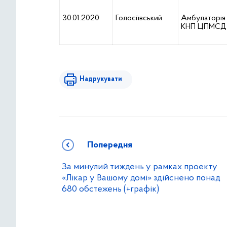
30.01.2020
Голосіївський
Амбулаторія
КНП ЦПМСД
Надрукувати
Попередня
За минулий тиждень у рамках проекту
«Лікар у Вашому домі» здійснено понад
680 обстежень (+графік)