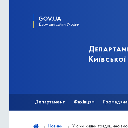
GOV.UA
Державні сайти України
Департам
Київської
Департамент
Фахівцям
Громадяна
Новини
У січні кияни традиційно зможуть безкоштовно обстежитись на пер