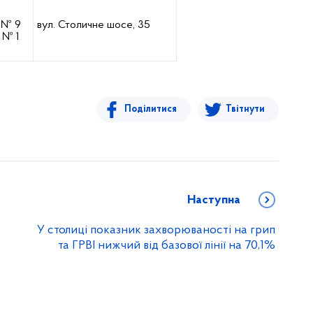
 № 9
вул. Столичне шосе, 35
 № 1
Поділитися
Твітнути
Наступна
У столиці показник захворюваності на грип
та ГРВІ нижчий від базової лінії на 70,1%