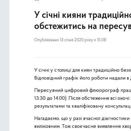
У січні кияни традицій
обстежитись на пересу
Опубліковано 13 січня 2020 року о 15:08
У січні у столиці для киян традиційно 
Відповідний графік його роботи надали в
Пересувний цифровий флюорограф працюва
13:30 до 14:00). Після обстеження всі охоч
результатами та кваліфіковану консультац
Нагадаємо, що у разі вчасної діагностик
виліковним. Тож своєчасне виявлення хвор