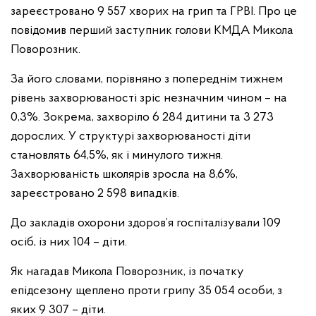
зареєстровано 9 557 хворих на грип та ГРВІ. Про це
повідомив перший заступник голови КМДА Микола
Поворозник.
За його словами, порівняно з попереднім тижнем
рівень захворюваності зріс незначним чином – на
0,3%. Зокрема, захворіло 6 284 дитини та 3 273
дорослих. У структурі захворюваності діти
становлять 64,5%, як і минулого тижня.
Захворюваність школярів зросла на 8,6%,
зареєстровано 2 598 випадків.
До закладів охорони здоров’я госпіталізували 109
осіб, із них 104 – діти.
Як нагадав Микола Поворозник, із початку
епідсезону щеплено проти грипу 35 054 особи, з
яких 9 307 – діти.