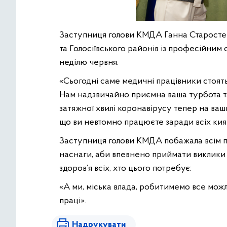
Заступниця голови КМДА Ганна Старостен
та Голосіївського районів із професійним 
неділю червня.
«Сьогодні саме медичні працівники стоять н
Нам надзвичайно приємна ваша турбота та 
затяжної хвилі коронавірусу тепер на ваши
що ви невтомно працюєте заради всіх киян
Заступниця голови КМДА побажала всім пр
наснаги, аби впевнено приймати виклики с
здоров’я всіх, хто цього потребує:
«А ми, міська влада, робитимемо все можл
праці».
Надрукувати