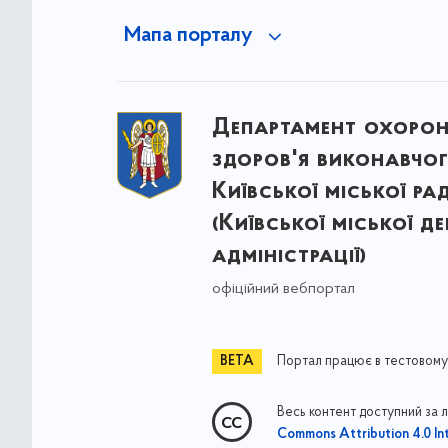
Мапа порталу
Департамент охоро
здоров'я виконавчог
Київської міської ра
(Київської міської д
адміністрації)
офіційний вебпортал
Портал працює в тестовому
Весь контент доступний за 
Commons Attribution 4.0 Int