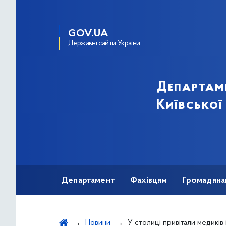
GOV.UA
Державні сайти України
Департам
Київської
Департамент
Фахівцям
Громадяна
Новини
У столиці привітали медиків із 