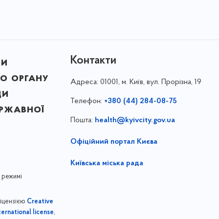
Контакти
ни
о органу
Адреса:
01001, м. Київ, вул. Прорізна, 19
ди
Телефон:
+380 (44) 284-08-75
ержавної
Пошта:
health@kyivcity.gov.ua
Офіційний портал Києва
Київська міська рада
 режимі
ліцензією
Creative
,
ernational license