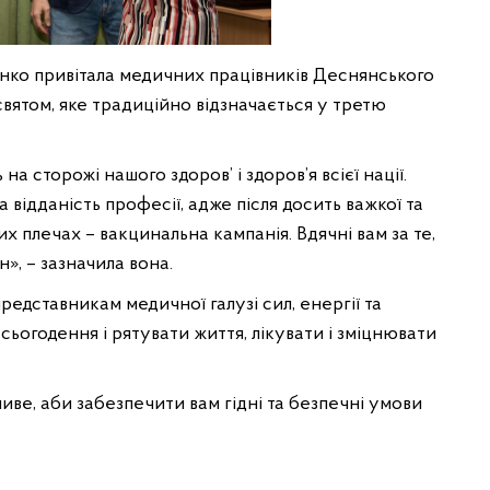
ко привітала медичних працівників Деснянського
святом, яке традиційно відзначається у третю
а сторожі нашого здоров’ і здоров’я всієї нації.
відданість професії, адже після досить важкої та
х плечах – вакцинальна кампанія. Вдячні вам за те,
», – зазначила вона.
едставникам медичної галузі сил, енергії та
ьогодення і рятувати життя, лікувати і зміцнювати
иве, аби забезпечити вам гідні та безпечні умови