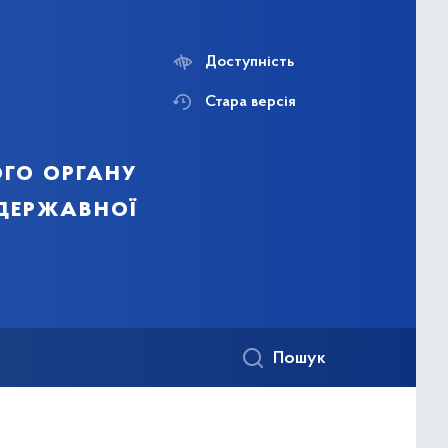
Доступність
Стара версія
го органу
 державної
Пошук