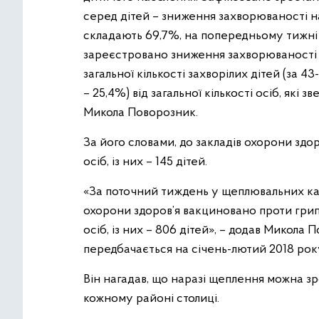
серед дітей – зниження захворюваності н
складають 69,7%, на попередньому тижні 
зареєстровано зниження захворюваності н
загальної кількості захворілих дітей (за 4
– 25,4%) від загальної кількості осіб, як
Микола Поворозник.
За його словами, до закладів охорони здор
осіб, із них – 145 дітей.
«За поточний тиждень у щеплювальних каб
охорони здоров’я вакциновано проти грипу
осіб, із них – 806 дітей», – додав Микола
передбачається на січень-лютий 2018 рок
Він нагадав, що наразі щеплення можна з
кожному районі столиці.