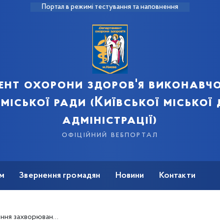
Портал в режимі тестування та наповнення
ент охорони здоров'я виконавчо
 міської ради (Київської міської
адміністрації)
офіційний вебпортал
м
Звернення громадян
Новини
Контакти
ГРВІ на 4,4% – Микола Поворозник