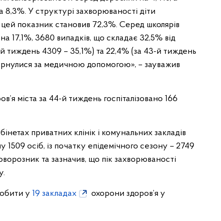
а 8,3%. У структурі захворюваності діти
цей показник становив 72,3%. Серед школярів
а 17,1%, 3680 випадків, що складає 32,5% від
3-й тиждень 4309 – 35,1%) та 22,4% (за 43-й тиждень
і звернулися за медичною допомогою», – зауважив
ов’я міста за 44-й тиждень госпіталізовано 166
інетах приватних клінік і комунальних закладів
 1509 осіб, із початку епідемічного сезону – 2749
 Поворозник та зазначив, що пік захворюваності
у.
робити у
19 закладах
охорони здоров’я у