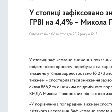
У столиці зафіксовано з
ГРВІ на 4,4% – Микола 
Опубліковано 06 листопада 2017 року о 12:15
У столиці зафіксовано зниження показникі
епідемічного процесу перебуває на харак
тиждень у Києві зареєстровано 16 273 хво
тижнем – спостерігається зниження захв
склав 556,2 та є нижчим епідемічного пор
КМДА Микола Поворозник під час щотижн
«У порівнянні з попереднім тижнем спост
дитячого населення. Зафіксовано зростан