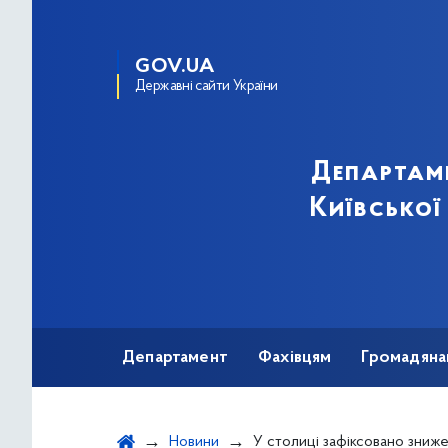
GOV.UA
Державні сайти України
Департам
Київської
Департамент
Фахівцям
Громадяна
Новини
У столиці зафіксовано зниження захворюваності на грип і 