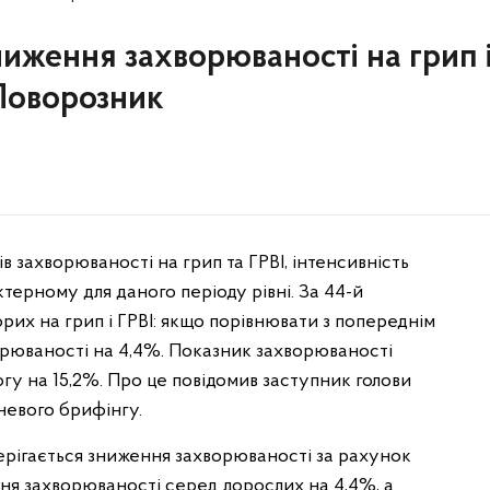
ниження захворюваності на грип 
Поворозник
в захворюваності на грип та ГРВІ, інтенсивність
терному для даного періоду рівні. За 44-й
рих на грип і ГРВІ: якщо порівнювати з попереднім
орюваності на 4,4%. Показник захворюваності
огу на 15,2%. Про це повідомив заступник голови
евого брифінгу.
ерігається зниження захворюваності за рахунок
ня захворюваності серед дорослих на 4,4%, а