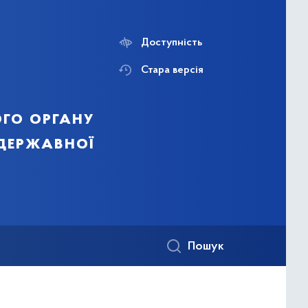
Доступність
Стара версія
го органу
 державної
Пошук