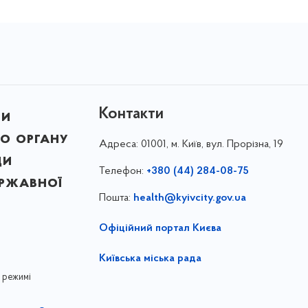
Контакти
ни
о органу
Адреса:
01001, м. Київ, вул. Прорізна, 19
ди
Телефон:
+380 (44) 284-08-75
ержавної
Пошта:
health@kyivcity.gov.ua
Офіційний портал Києва
Київська міська рада
 режимі