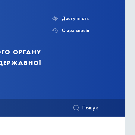
Доступність
Стара версія
го органу
 державної
Пошук