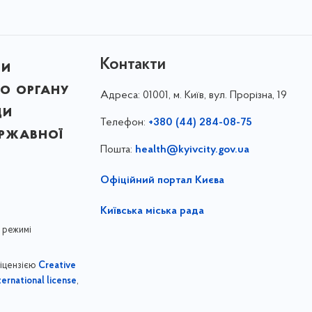
Контакти
ни
о органу
Адреса:
01001, м. Київ, вул. Прорізна, 19
ди
Телефон:
+380 (44) 284-08-75
ержавної
Пошта:
health@kyivcity.gov.ua
Офіційний портал Києва
Київська міська рада
 режимі
ліцензією
Creative
,
ernational license