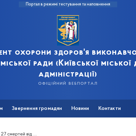
Портал в режимі тестування та наповнення
ент охорони здоров'я виконавчо
 міської ради (Київської міської
адміністрації)
офіційний вебпортал
м
Звернення громадян
Новини
Контакти
оронавірусу в Києві за добу