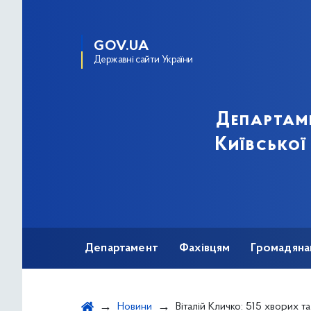
GOV.UA
Державні сайти України
Департам
Київської
Департамент
Фахівцям
Громадяна
Новини
Віталій Кличко: 515 хворих та 27 смертей від к