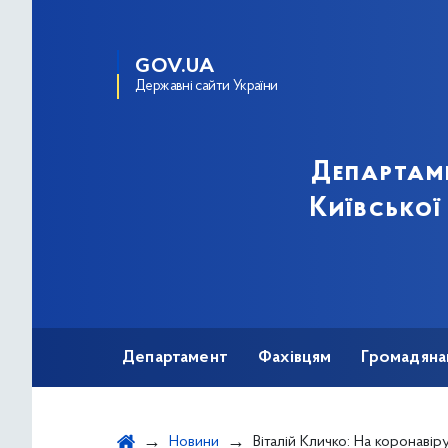
GOV.UA
Державні сайти України
Департам
Київської
Департамент
Фахівцям
Громадяна
Новини
Віталій Кличко: На коронавірус у Києві за минулу добу захвор