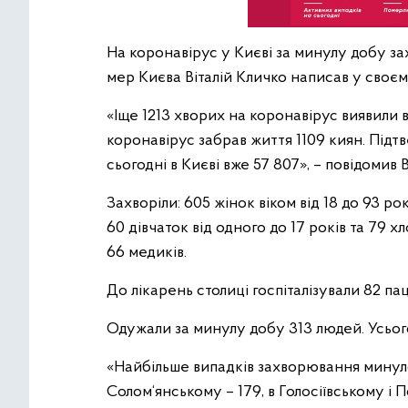
На коронавірус у Києві за минулу добу за
мер Києва Віталій Кличко написав у своє
«Іще 1213 хворих на коронавірус виявили 
коронавірус забрав життя 1109 киян. Під
сьогодні в Києві вже 57 807», – повідомив В
Захворіли: 605 жінок віком від 18 до 93 рокі
60 дівчаток від одного до 17 років та 79 хл
66 медиків.
До лікарень столиці госпіталізували 82 паці
Одужали за минулу добу 313 людей. Усьог
«Найбільше випадків захворювання минуло
Солом‘янському – 179, в Голосіївському і П