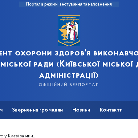
Портал в режимі тестування та наповнення
ент охорони здоров'я виконавчо
 міської ради (Київської міської
адміністрації)
офіційний вебпортал
м
Звернення громадян
Новини
Контакти
іли ще 1213 киян. 29 людей померли