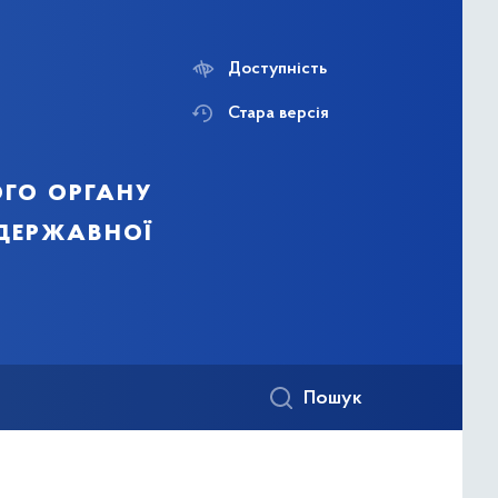
Доступність
Стара версія
го органу
 державної
Пошук