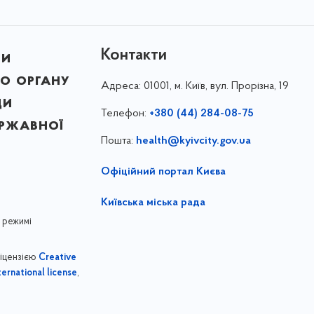
Контакти
ни
о органу
Адреса:
01001, м. Київ, вул. Прорізна, 19
ди
Телефон:
+380 (44) 284-08-75
ержавної
Пошта:
health@kyivcity.gov.ua
Офіційний портал Києва
Київська міська рада
 режимі
ліцензією
Creative
,
ernational license