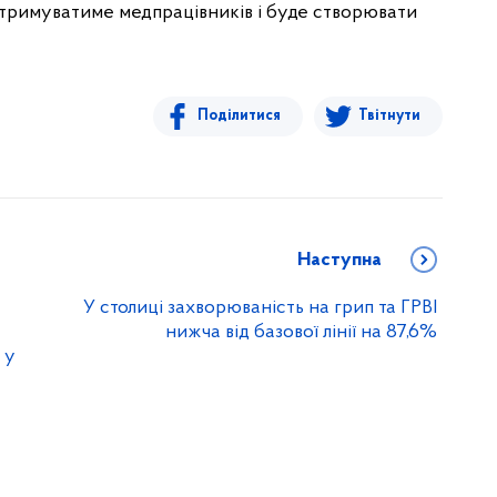
ідтримуватиме медпрацівників і буде створювати
Поділитися
Твітнути
Наступна
У столиці захворюваність на грип та ГРВІ
нижча від базової лінії на 87,6%
 у