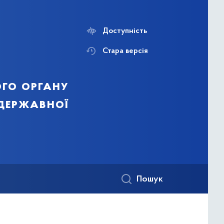
Доступність
Стара версія
го органу
 державної
Пошук