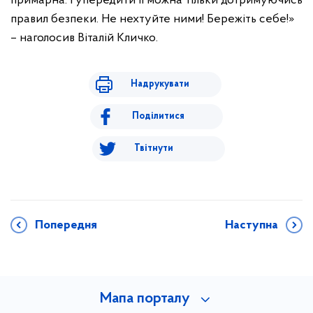
примарна. І упередити її можна тільки дотримуючись
правил безпеки. Не нехтуйте ними! Бережіть себе!»
– наголосив Віталій Кличко.
Надрукувати
Поділитися
Твітнути
Попередня
Наступна
Мапа порталу