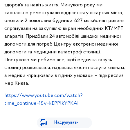
здоров’я та навіть життя. Минулого року ми
капітально ремонтували відділення у лікарнях міста,
оновили 2 пологових будинки. 627 мільйонів гривень
спрямували на закупівлю вкрай необхідних КТ/МРТ
апаратів. Придбали 24 автомобілі швидкої медичної
допомоги для потреб Центру екстреної медичної
допомоги та медицини катастроф столиці.
Поступово ми робимо все, щоб медична галузь
столиці розвивалася, надавала якісні послуги киянам,
а медики -працювали в гідних умовах», – підкреслив
мер Києва.
https://www.youtube.com/watch?
time_continue=1&v=kEPPlkYPKAI
Надрукувати