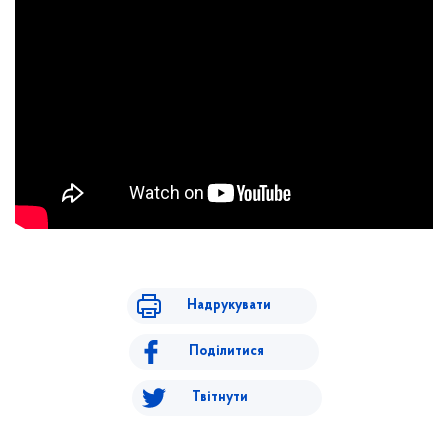
Надрукувати
Поділитися
Твітнути