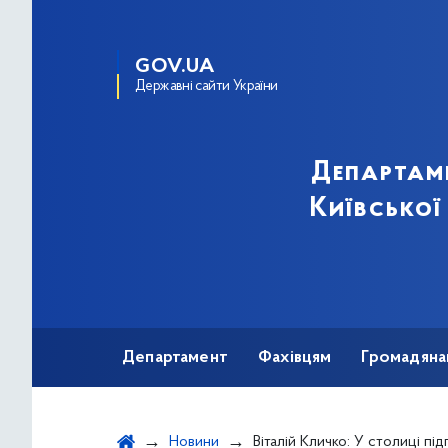
GOV.UA
Державні сайти України
Департам
Київської
Департамент
Фахівцям
Громадяна
Новини
Віталій Кличко: У столиці підготували вже 3100 ліж