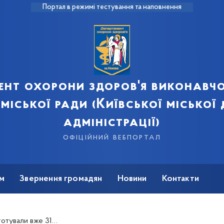
Портал в режимі тестування та наповнення
ент охорони здоров'я виконавчо
 міської ради (Київської міської
адміністрації)
офіційний вебпортал
м
Звернення громадян
Новини
Контакти
ок для хворих на коронавірус