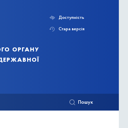
Доступність
Стара версія
го органу
 державної
Пошук