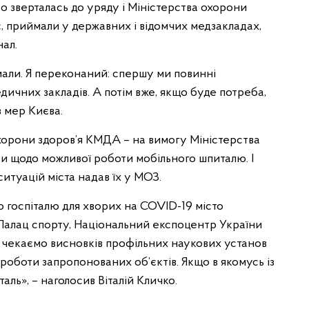
о зверталась до уряду і Міністерства охорони
с, приймали у державних і відомчих медзакладах,
нал.
римали. Я переконаний: спершу ми повинні
едичних закладів. А потім вже, якщо буде потреба,
в мер Києва.
охорони здоров’я КМДА – на вимогу Міністерства
ки щодо можливої роботи мобільного шпиталю. І
ситуацій міста надав їх у МОЗ.
о госпіталю для хворих на COVID-19 місто
 Палац спорту, Національний експоцентр України
 чекаємо висновків профільних наукових установ
ї роботи запропонованих об’єктів. Якщо в якомусь із
ль», – наголосив Віталій Кличко.