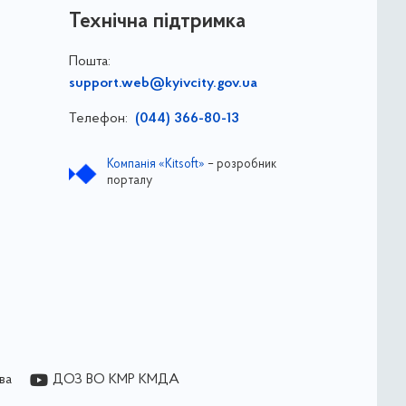
Технічна підтримка
Пошта:
support.web@kyivcity.gov.ua
Телефон:
(044) 366-80-13
Компанія «Kitsoft»
– розробник
порталу
ва
ДОЗ ВО КМР КМДА