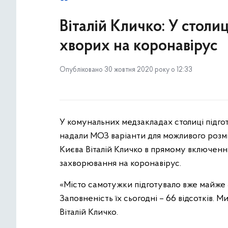
Віталій Кличко: У столи
хворих на коронавірус
Опубліковано 30 жовтня 2020 року о 12:33
У комунальних медзакладах столиці підгот
надали МОЗ варіанти для можливого розм
Києва Віталій Кличко в прямому включенні 
захворювання на коронавірус.
«Місто самотужки підготувало вже майже 
Заповненість їх сьогодні – 66 відсотків. М
Віталій Кличко.