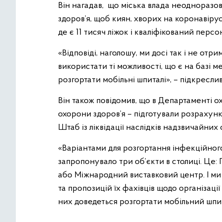
Він нагадав, що міська влада неодноразов
здоров’я, щоб киян, хворих на коронавіру
де є 11 тисяч ліжок і кваліфікований персо
«Відповіді, наголошу, ми досі так і не от
використати ті можливості, що є на базі м
розгортати мобільні шпиталі», – підкресли
Він також повідомив, що в Департаменті 
охорони здоров’я – підготували розрахун
Штаб із ліквідації наслідків надзвичайних 
«Варіантами для розгортання інфекційног
запропонувало три об’єкти в столиці. Це:
або Міжнародний виставковий центр. І ми
та пропозицій їх фахівців щодо організаці
них доведеться розгортати мобільний шпита