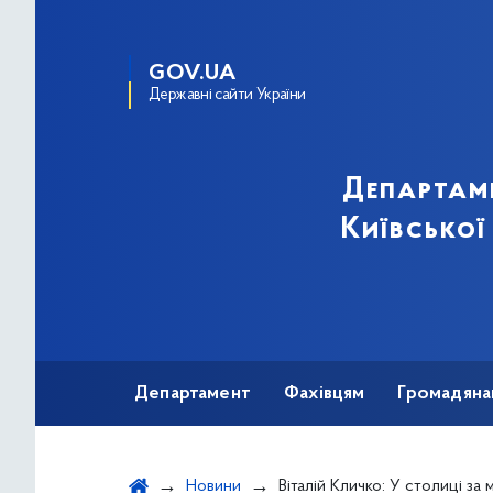
GOV.UA
Державні сайти України
Департам
Київської
Департамент
Фахівцям
Громадяна
Новини
Віталій Кличко: У столиці за минулу добу на коронавірус захворі