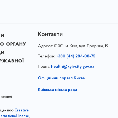
Контакти
ни
о органу
Адреса:
01001, м. Київ, вул. Прорізна, 19
ди
Телефон:
+380 (44) 284-08-75
ержавної
Пошта:
health@kyivcity.gov.ua
Офіційний портал Києва
Київська міська рада
 режимі
ліцензією
Creative
,
ernational license