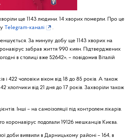
хворіли ще 1143 людини. 14 хворих померли. Про це
му
Telegram-каналі
.
меншується. За минулу добу ще 1143 хворих на
оронавірус забрав життя 990 киян. Підтверджених
одні в столиці вже 52642», – повідомив Віталій
ів і 422 чоловіки віком від 18 до 85 рокiв. А також
а 42 хлопчики від 21 дня до 17 років. Захворіли також
єнтів. Інші – на самоізоляції під контролем лікарів.
о коронавірус подолали 19126 мешканців Києва.
ї доби виявили в Дарницькому районі – 164, в