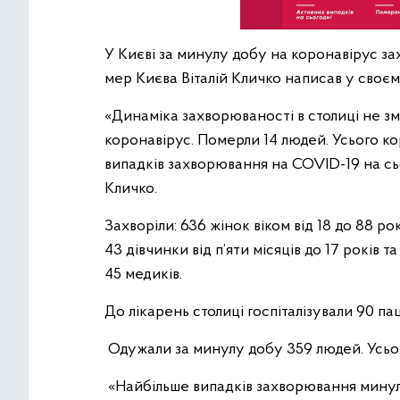
У Києві за минулу добу на коронавірус за
мер Києва Віталій Кличко написав у своє
«Динаміка захворюваності в столиці не з
коронавірус. Померли 14 людей. Усього к
випадків захворювання на COVID-19 на сьог
Кличко.
Захворіли: 636 жінок віком від 18 до 88 рок
43 дівчинки від п’яти місяців до 17 років т
45 медиків.
До лікарень столиці госпіталізували 90 паці
Одужали за минулу добу 359 людей. Усьог
«Найбільше випадків захворювання минуло