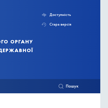
Доступність
Стара версія
го органу
 державної
Пошук