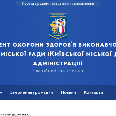
Портал в режимі тестування та наповнення
ент охорони здоров'я виконавчо
 міської ради (Київської міської
адміністрації)
офіційний вебпортал
м
Звернення громадян
Новини
Контакти
ли ще 1143 людини. 14 хворих померли