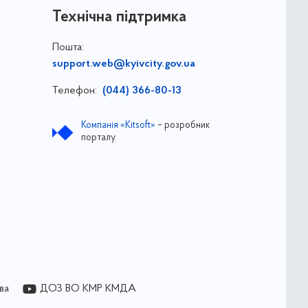
Технічна підтримка
Пошта:
support.web@kyivcity.gov.ua
Телефон:
(044) 366-80-13
Компанія «Kitsoft»
– розробник
порталу
ва
ДОЗ ВО КМР КМДА