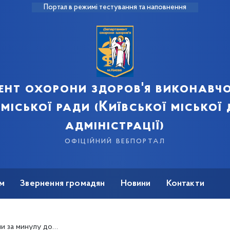
Портал в режимі тестування та наповнення
ент охорони здоров'я виконавчо
 міської ради (Київської міської
адміністрації)
офіційний вебпортал
м
Звернення громадян
Новини
Контакти
а коронавірус. Померла 51 людина