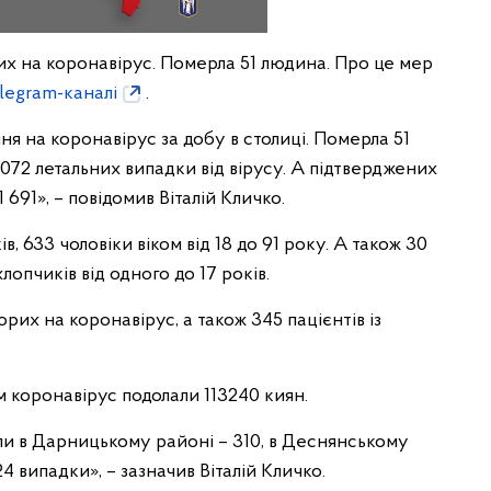
их на коронавірус. Померла 51 людина. Про це мер
legram-каналі
.
я на коронавірус за добу в столиці. Померла 51
 4072 летальних випадки від вірусу. А підтверджених
691», – повідомив Віталій Кличко.
ів, 633 чоловіки віком від 18 до 91 року. А також 30
хлопчиків від одного до 17 років.
орих на коронавірус, а також 345 пацієнтів із
 коронавірус подолали 113240 киян.
и в Дарницькому районі – 310, в Деснянському
4 випадки», – зазначив Віталій Кличко.