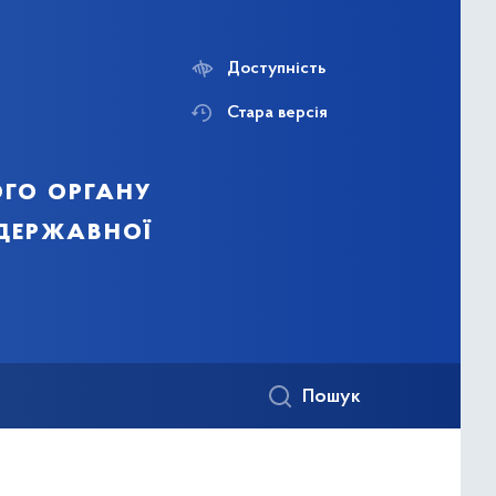
Доступність
Стара версія
го органу
 державної
Пошук