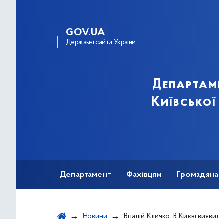
GOV.UA
Державні сайти України
Департам
Київської
Департамент
Фахівцям
Громадяна
Новини
Віталій Кличко: В Києві виявили за минулу добу 1625 хворих н