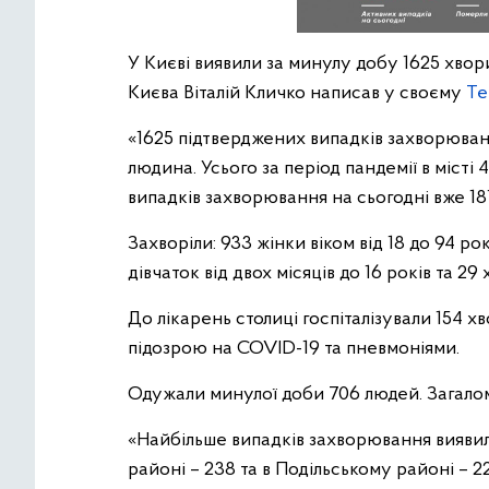
У Києві виявили за минулу добу 1625 хвор
Києва Віталій Кличко написав у своєму
Te
«1625 підтверджених випадків захворюванн
людина. Усього за період пандемії в місті
випадків захворювання на сьогодні вже 181 
Захворіли: 933 жінки віком від 18 до 94 рок
дівчаток від двох місяців до 16 років та 29 
До лікарень столиці госпіталізували 154 хв
підозрою на COVID-19 та пневмоніями.
Одужали минулої доби 706 людей. Загалом
«Найбільше випадків захворювання виявил
районі – 238 та в Подільському районі – 22