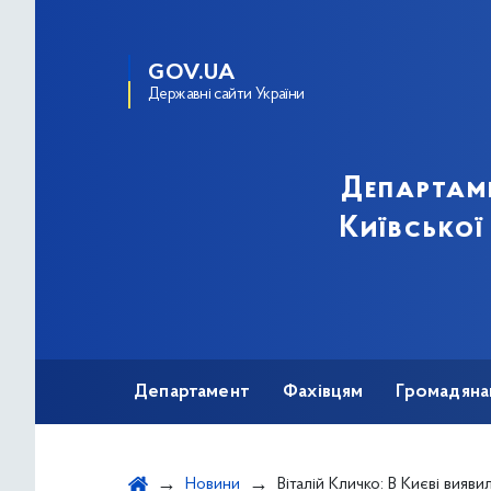
GOV.UA
Державні сайти України
Департам
Київської
Департамент
Фахівцям
Громадяна
Новини
Віталій Кличко: В Києві виявили за минулу добу 169 хворих н