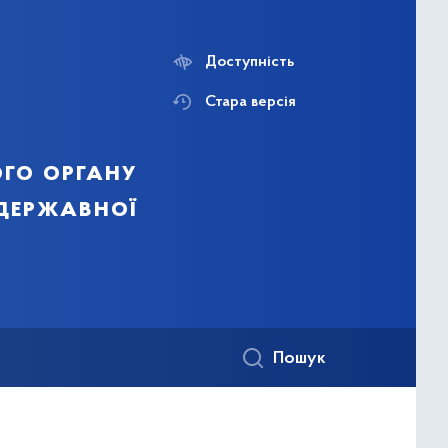
Доступність
Стара версія
го органу
 державної
Пошук