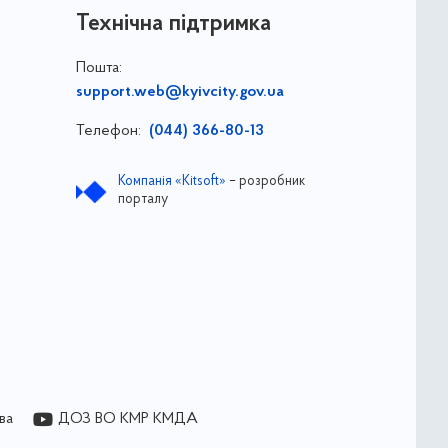
Технічна підтримка
Пошта:
support.web@kyivcity.gov.ua
Телефон:
(044) 366-80-13
Компанія «Kitsoft»
– розробник
порталу
ва
ДОЗ ВО КМР КМДА