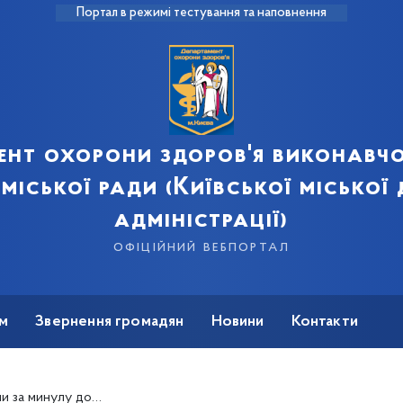
Портал в режимі тестування та наповнення
ент охорони здоров'я виконавчо
 міської ради (Київської міської
адміністрації)
офіційний вебпортал
м
Звернення громадян
Новини
Контакти
а коронавірус. 12 людей померли