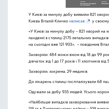
У Києві за минулу добу виявили 821 хворо
Києва Віталій Кличко
написав
у своєму
«У Києві за минулу добу – 821 хворий на 
пандемії в столиці 2175 летальних випадкі
на сьогодні вже 121 903», – повідомив Віта
Захворіли: 484 жінки віком від 18 до 99 рокі
дівчаток від 1 до 17 років і 11 хлопчиків від 
Захворіли, зокрема, 29 медиків.
До лікарень столиці госпіталізували 68 паці
Одужали за добу 935 людей. Усього корон
«Найбільше випадків захворювання виявил
119 та в Дніпровському районі – 109 випад