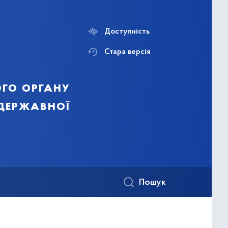
Доступність
Стара версія
го органу
 державної
Пошук