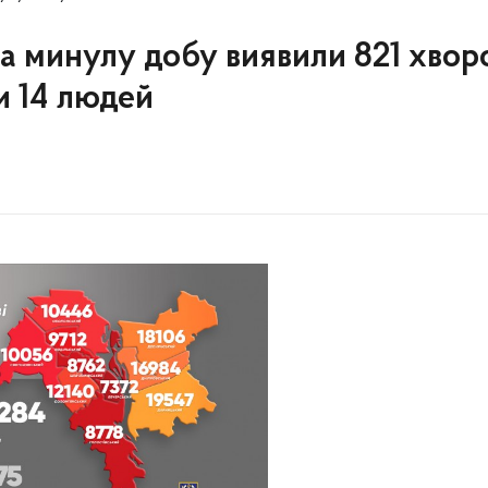
 за минулу добу виявили 821 хвор
и 14 людей