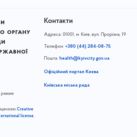
Контакти
ни
о органу
Адреса:
01001, м. Київ, вул. Прорізна, 19
ди
Телефон:
+380 (44) 284-08-75
ержавної
Пошта:
health@kyivcity.gov.ua
Офіційний портал Києва
Київська міська рада
 режимі
ліцензією
Creative
,
ernational license