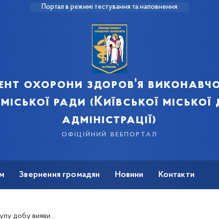
Портал в режимі тестування та наповнення
ент охорони здоров'я виконавчо
 міської ради (Київської міської
адміністрації)
офіційний вебпортал
м
Звернення громадян
Новини
Контакти
на коронавірус. Померли 14 людей