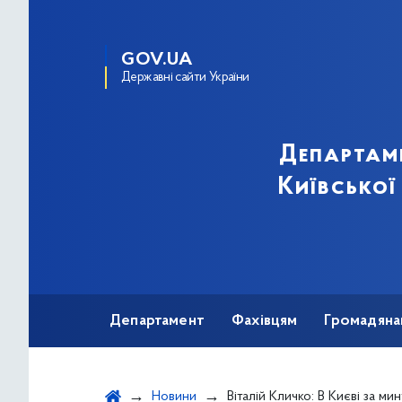
GOV.UA
Державні сайти України
Департам
Київської
Департамент
Фахівцям
Громадяна
Новини
Віталій Кличко: В Києві за минулу добу виявили 821 хворого 