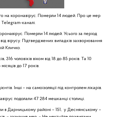
го на коронавірус. Померли 14 людей. Про це мер
 Telegram-каналі.
коронавірус. Померли 14 людей. Усього за період
в від вірусу. Підтверджених випадків захворювання
лій Кличко.
в, 316 чоловіків віком від 18 до 85 рокiв. Та 10
5 місяців до 17 років.
єнтів. Інші – на самоізоляції під контролем лікарів.
авірус подолали 47 284 мешканці столиці.
и в Дарницькому районі – 151, у Деснянському –
ків, – зазначив мер. – Не нехтуйте правилами