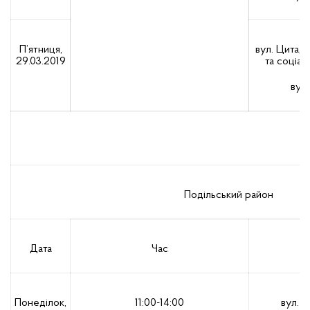
П’ятниця,
вул. Цитаде
29.03.2019
та соціал
вул.
Подільський район
Дата
Час
Понеділок,
11:00-14:00
вул. К