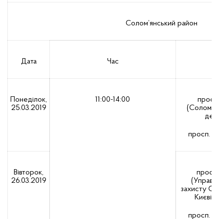
Солом’янський район
Дата
Час
Понеділок,
11:00-14:00
просп.
25.03.2019
(Солом’ян
держ
просп. К
Вівторок,
просп.
26.03.2019
(Управлі
захисту Сол
Києві д
просп. К