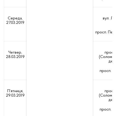
Середа,
вул. Ли
27.03.2019
просп. Пере
Четвер,
просп.
28.03.2019
(Солом’ян
держ
просп. К
П’ятниця,
просп.
29.03.2019
(Солом’ян
держ
просп. К