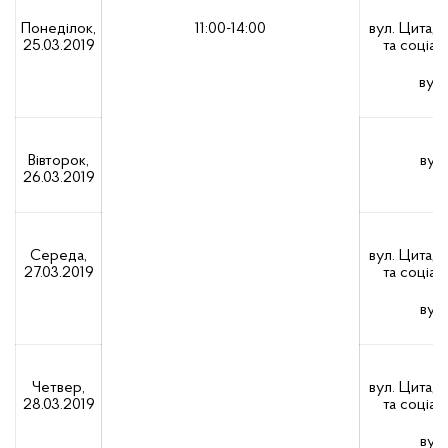
Понеділок,
11:00-14:00
вул. Цитаде
25.03.2019
та соціал
вул.
Вівторок,
вул.
26.03.2019
Середа,
вул. Цитаде
27.03.2019
та соціал
вул.
Четвер,
вул. Цитаде
28.03.2019
та соціал
вул.