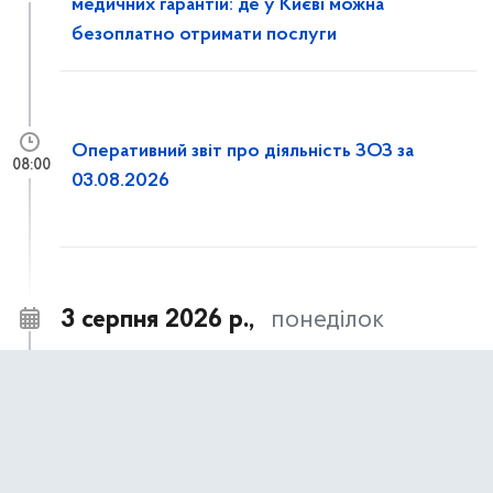
медичних гарантій: де у Києві можна
безоплатно отримати послуги
Оперативний звіт про діяльність ЗОЗ за
08:00
03.08.2026
3 серпня 2026 р.,
понеділок
Досвід столичної медицини в умовах війни
18:00
презентували делегації японської служби
DMAT