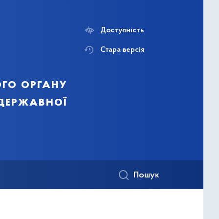
Доступність
Стара версія
го органу
 державної
Пошук