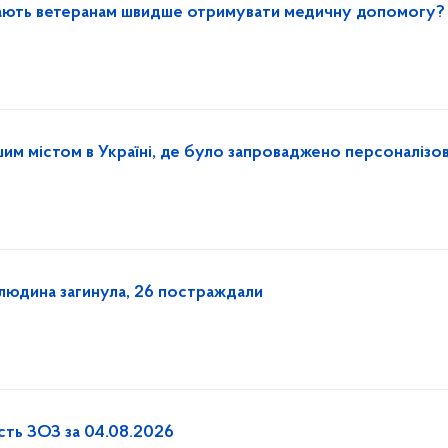
гають ветеранам швидше отримувати медичну допомогу?
ршим містом в Україні, де було запроваджено персоналізо
а людина загинула, 26 постраждали
ість ЗОЗ за 04.08.2026