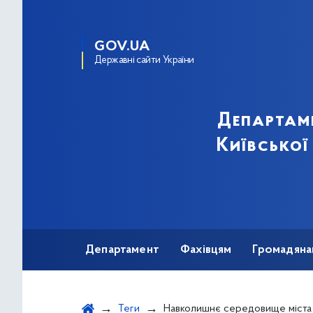
GOV.UA
Державні сайти України
Департам
Київської
Департамент
Фахівцям
Громадяна
Теги
Навколишнє середовище міста