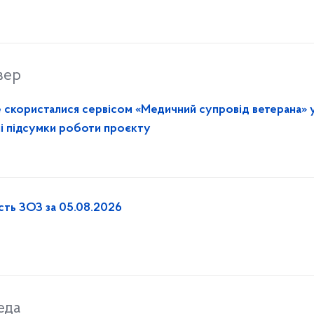
вер
е скористалися сервісом «Медичний супровід ветерана» 
рші підсумки роботи проєкту
ість ЗОЗ за 05.08.2026
еда