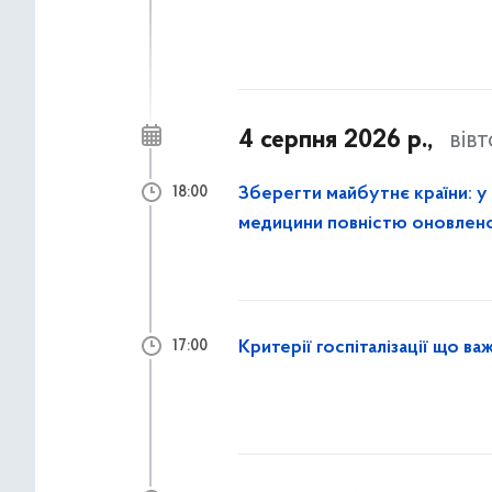
4 серпня 2026 р.,
вів
Зберегти майбутнє країни: у
18:00
медицини повністю оновлено 
ендокринної гінекології
Критерії госпіталізації що в
17:00