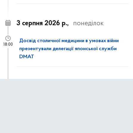
3 серпня 2026 р.,
понеділок
Досвід столичної медицини в умовах війни
18:00
презентували делегації японської служби
DMAT
Заклади первинної медичної допомоги
15:00
мають до 1 вересня виконати нові вимоги
щодо супроводу пацієнтів із туберкульозом