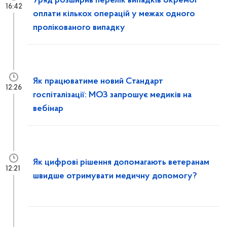
Уряд розширив перелік випадків окремої
16:42
оплати кількох операцій у межах одного
пролікованого випадку
Як працюватиме новий Стандарт
12:26
госпіталізації: МОЗ запрошує медиків на
вебінар
Як цифрові рішення допомагають ветеранам
12:21
швидше отримувати медичну допомогу?